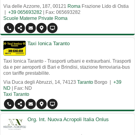
Via delle Azzorre, 187
,
00121
Roma
Frazione Lido di Ostia
|
+39 065693282
| Fax: 065693282
Scuole Materne Private Roma
Taxi Ionica Taranto
Taxi Ionica Taranto - Trasporti urbani e extraurbani. Trasporti
da e per aeroporti di Bari e Brindisi, stazione ferroviaria-bus
con tariffe prestabilite.
Via Duca degli Abruzzi, 14
,
74123
Taranto
Borgo
|
+39
ND
| Fax: ND
Taxi Taranto
Org. Int. Nuova Acropoli Italia Onlus