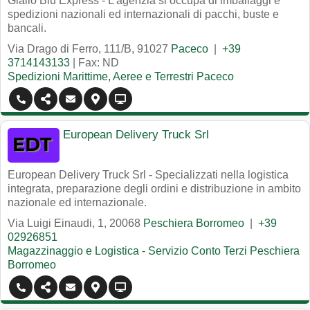
Giallo Blu Express - L'agenzia si occupa di imballaggi e
spedizioni nazionali ed internazionali di pacchi, buste e
bancali.
Via Drago di Ferro, 111/B
,
91027
Paceco
|
+39
3714143133
| Fax: ND
Spedizioni Marittime, Aeree e Terrestri Paceco
European Delivery Truck Srl
European Delivery Truck Srl - Specializzati nella logistica
integrata, preparazione degli ordini e distribuzione in ambito
nazionale ed internazionale.
Via Luigi Einaudi, 1
,
20068
Peschiera Borromeo
|
+39
02926851
Magazzinaggio e Logistica - Servizio Conto Terzi Peschiera
Borromeo