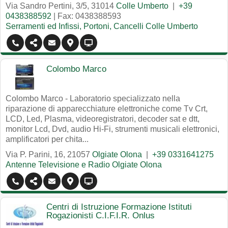
Via Sandro Pertini, 3/5
,
31014
Colle Umberto
|
+39
0438388592
| Fax: 0438388593
Serramenti ed Infissi, Portoni, Cancelli Colle Umberto
Colombo Marco
Colombo Marco - Laboratorio specializzato nella
riparazione di apparecchiature elettroniche come Tv Crt,
LCD, Led, Plasma, videoregistratori, decoder sat e dtt,
monitor Lcd, Dvd, audio Hi-Fi, strumenti musicali elettronici,
amplificatori per chita...
Via P. Parini, 16
,
21057
Olgiate Olona
|
+39 0331641275
Antenne Televisione e Radio Olgiate Olona
Centri di Istruzione Formazione Istituti
Rogazionisti C.I.F.I.R. Onlus