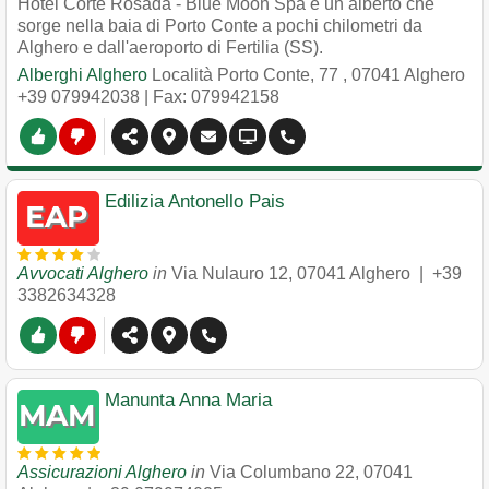
Hotel Corte Rosada - Blue Moon Spa è un alberto che
sorge nella baia di Porto Conte a pochi chilometri da
Alghero e dall'aeroporto di Fertilia (SS).
Alberghi Alghero
Località Porto Conte, 77
,
07041
Alghero
+39 079942038
| Fax: 079942158
Edilizia Antonello Pais
Avvocati Alghero
in
Via Nulauro 12
,
07041
Alghero
|
+39
3382634328
Manunta Anna Maria
Assicurazioni Alghero
in
Via Columbano 22
,
07041