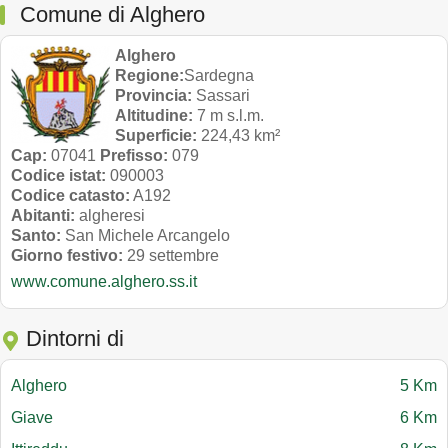
Comune di Alghero
Alghero
Regione:
Sardegna
Provincia:
Sassari
Altitudine:
7 m s.l.m.
Superficie:
224,43 km²
Cap:
07041
Prefisso:
079
Codice istat:
090003
Codice catasto:
A192
Abitanti:
algheresi
Santo:
San Michele Arcangelo
Giorno festivo:
29 settembre
www.comune.alghero.ss.it
Dintorni di
Alghero
5 Km
Giave
6 Km