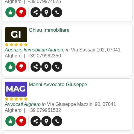
Alghero
|
+39 079974025
Ghisu Immobiliare
Agenzie Immobiliari Alghero
in
Via Sassari 102
,
07041
Alghero
|
+39 079982350
Manni Avvocato Giuseppe
Avvocati Alghero
in
Via Giuseppe Mazzini 90
,
07041
Alghero
|
+39 079951532