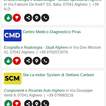
in
Via Fabrizio De Andr? SS, Italia
,
07041
Alghero
|
+39
N.D.
Centro Medico Diagnostico Piras
Ecografia e Radiologia - Studi Alghero
in
Via Don Minzoni
41
,
07041
Alghero
|
+39 0792072079
Ste.ca.motor System di Stefano Carboni
Componenti e Ricambi Auto Alghero
in
Via Giuseppe
Verdi 9
,
07041
Alghero
|
+39 079983216