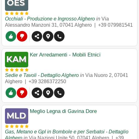
Occhiali - Produzione e Ingrosso Alghero
in
Via
Alessandro Manzoni 31
,
07041
Alghero
|
+39 079981541
Ker Arredamenti - Mobili Etnici
Sedie e Tavoli - Dettaglio Alghero
in
Via Nuoro 2
,
07041
Alghero
|
+39 3286372250
Meglio Legna di Gavina Dore
Gas, Metano e Gpl in Bombole e per Serbatoi - Dettaglio
Alghero
in
Via Nazioni Unite 50
,
07041
Alghero
|
+39