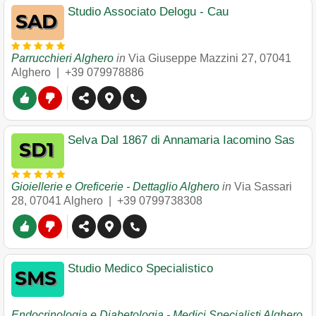
Studio Associato Delogu - Cau
Parrucchieri Alghero
in
Via Giuseppe Mazzini 27
,
07041
Alghero
|
+39 079978886
Selva Dal 1867 di Annamaria Iacomino Sas
Gioiellerie e Oreficerie - Dettaglio Alghero
in
Via Sassari
28
,
07041
Alghero
|
+39 0799738308
Studio Medico Specialistico
Endocrinologia e Diabetologia - Medici Specialisti Alghero