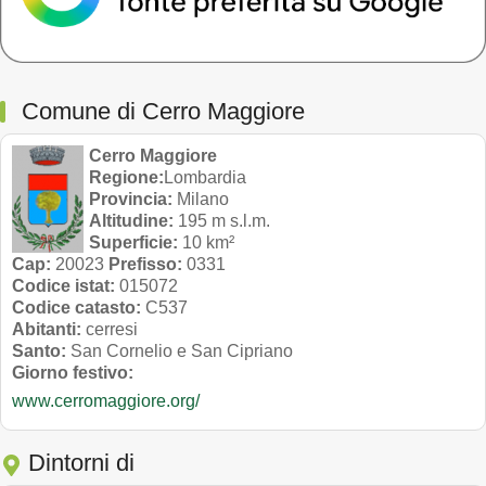
Comune di Cerro Maggiore
Cerro Maggiore
Regione:
Lombardia
Provincia:
Milano
Altitudine:
195 m s.l.m.
Superficie:
10 km²
Cap:
20023
Prefisso:
0331
Codice istat:
015072
Codice catasto:
C537
Abitanti:
cerresi
Santo:
San Cornelio e San Cipriano
Giorno festivo:
www.cerromaggiore.org/
Dintorni di