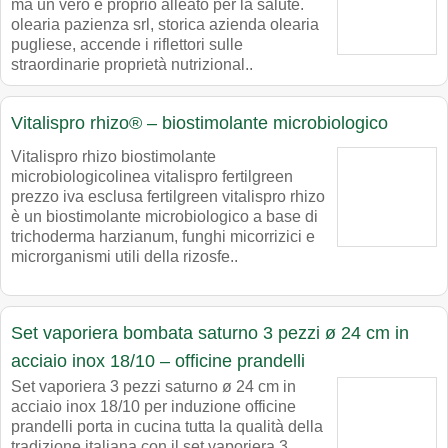
ma un vero e proprio alleato per la salute.
olearia pazienza srl, storica azienda olearia
pugliese, accende i riflettori sulle
straordinarie proprietà nutrizional..
Vitalispro rhizo® – biostimolante microbiologico
Vitalispro rhizo biostimolante
microbiologicolinea vitalispro fertilgreen
prezzo iva esclusa fertilgreen vitalispro rhizo
è un biostimolante microbiologico a base di
trichoderma harzianum, funghi micorrizici e
microrganismi utili della rizosfe..
Set vaporiera bombata saturno 3 pezzi ø 24 cm in
acciaio inox 18/10 – officine prandelli
Set vaporiera 3 pezzi saturno ø 24 cm in
acciaio inox 18/10 per induzione officine
prandelli porta in cucina tutta la qualità della
tradizione italiana con il set vaporiera 3