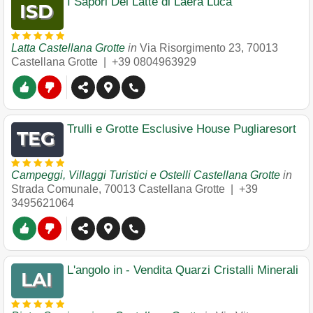
I Sapori Del Latte di Laera Luca
Latta Castellana Grotte
in
Via Risorgimento 23
,
70013
Castellana Grotte
|
+39 0804963929
Trulli e Grotte Esclusive House Pugliaresort
Campeggi, Villaggi Turistici e Ostelli Castellana Grotte
in
Strada Comunale
,
70013
Castellana Grotte
|
+39
3495621064
L'angolo in - Vendita Quarzi Cristalli Minerali