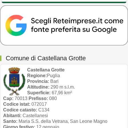
Comune di Castellana Grotte
Castellana Grotte
Regione:
Puglia
Provincia:
Bari
Altitudine:
290 m s.l.m.
Superficie:
67,96 km²
Cap:
70013
Prefisso:
080
Codice istat:
072017
Codice catasto:
C134
Abitanti:
Castellanesi
Santo:
Maria S.S. della Vetrana, San Leone Magno
Giorno festivo:
12 gennaio