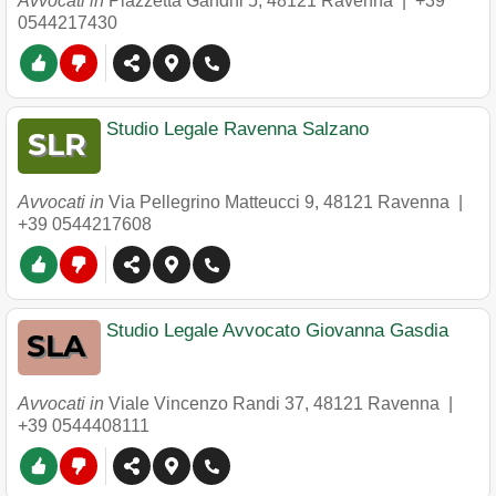
Avvocati in
Piazzetta Gandhi 5
,
48121
Ravenna
|
+39
0544217430
Studio Legale Ravenna Salzano
Avvocati in
Via Pellegrino Matteucci 9
,
48121
Ravenna
|
+39 0544217608
Studio Legale Avvocato Giovanna Gasdia
Avvocati in
Viale Vincenzo Randi 37
,
48121
Ravenna
|
+39 0544408111