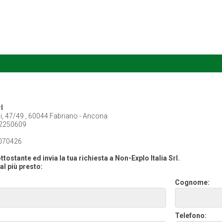
l
hi, 47/49 , 60044 Fabriano - Ancona
2250609
070426
tostante ed invia la tua richiesta a Non-Explo Italia Srl.
al più presto:
Cognome:
Telefono: