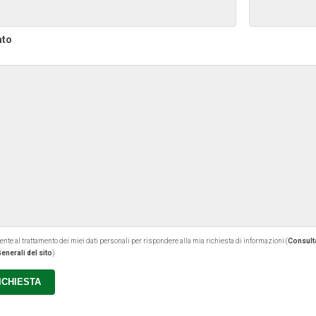
ato
 al trattamento dei miei dati personali per rispondere alla mia richiesta di informazioni (
Consulta
enerali del sito
)
RICHIESTA