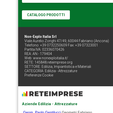
CATALOGO PRODOTTI
Non-Explo Italia Srl
Viale Aurelio Zonghi 47/49, 60044 Fabriano (Ancona)
Telefono: +39 0732250609 Fax: +39 07323001
Partita IVA: 02336070426
REA: AN - 179404
Web:
www.nonexploitalia.it/
RETE:
145848.reteimprese.org
SETTORE:
Edilizia, Impiantistica e Materiali
CATEGORIA:
Edilizia - Attrezzature
Preferenze Cookie
Aziende Edilizia - Attrezzature
Geom. Paolo Gentilucci
Geometri Fabriano