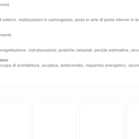
cona).
ed esterni, realizzazioni in cartongesso, posa in arte di porte interne in l
amenti.
gettazione, ristrutturazioni, pratiche catastali, perizie estimative, sicu
iano
occupa di architettura, acustica, antincendio, risparmio energetico, sicur