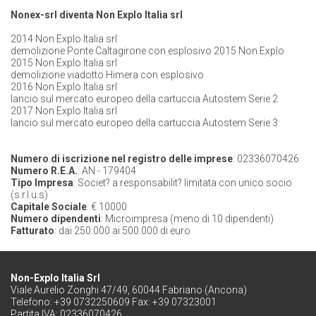
Nonex-srl diventa Non Explo Italia srl
2014 Non Explo Italia srl
demolizione Ponte Caltagirone con esplosivo 2015 Non Explo
2015 Non Explo Italia srl
demolizione viadotto Himera con esplosivo
2016 Non Explo Italia srl
lancio sul mercato europeo della cartuccia Autostem Serie 2
2017 Non Explo Italia srl
lancio sul mercato europeo della cartuccia Autostem Serie 3
Numero di iscrizione nel registro delle imprese
: 02336070426
Numero R.E.A.
: AN - 179404
Tipo Impresa
: Societ? a responsabilit? limitata con unico socio
(s.r.l.u.s)
Capitale Sociale
: € 10000
Numero dipendenti
: Microimpresa (meno di 10 dipendenti)
Fatturato
: dai 250.000 ai 500.000 di euro
Non-Explo Italia Srl
Viale Aurelio Zonghi 47/49, 60044 Fabriano (Ancona)
Telefono: +39 0732250609 Fax: +39 07323001
Partita IVA: 02336070426