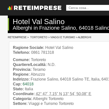
Hotel Val Salino
Alberghi in Frazione Salino, 64018 Salino
RETEIMPRESE
>
TORTORETO
>
VIAGGI E TURISMO
>
ALBERGHI
Ragione Sociale:
Hotel Val Salino
Telefono:
0861 781318
Comune:
Tortoreto
Quartiere/Località:
N.D.
Provincia:
Teramo
Regione:
Abruzzo
Indirizzo:
Frazione Salino, 64018 Salino TE, Italia, 640
Cap:
64018
Stato:
Italia
Coordinate:
42° 47´ 7.15" N
13° 54´ 50.08" E
Categoria:
Alberghi Tortoreto
Settore:
Viaggi e Turismo Tortoreto