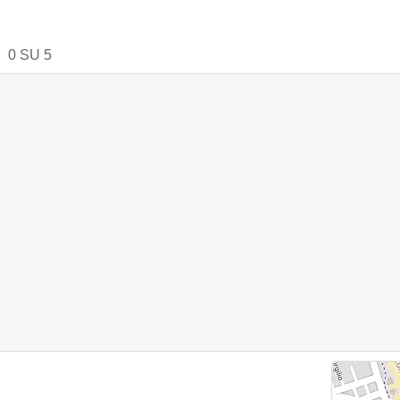
0
SU
5