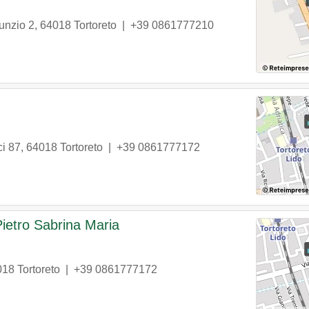
unzio 2
,
64018
Tortoreto
|
+39 0861777210
i 87
,
64018
Tortoreto
|
+39 0861777172
Pietro Sabrina Maria
018
Tortoreto
|
+39 0861777172