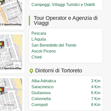
Campeggi, Villaggi Turistici e Ostelli
Tour Operator e Agenzia di
Viaggi
Pescara
L'Aquila
San Benedetto del Tronto
Ascoli Piceno
Chieti
Dintorni di Tortoreto
Alba Adriatica
3 Km
Saracinesco
4 Km
Giulianova
6 Km
Colonnella
7 Km
Corropoli
8 Km