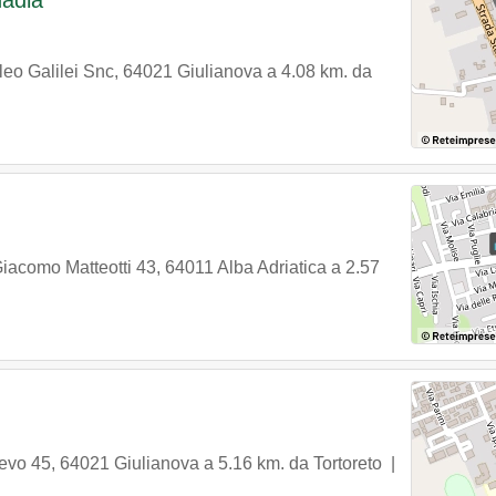
Nadia
leo Galilei Snc
,
64021
Giulianova
a 4.08 km. da
Giacomo Matteotti 43
,
64011
Alba Adriatica
a 2.57
ievo 45
,
64021
Giulianova
a 5.16 km. da Tortoreto |