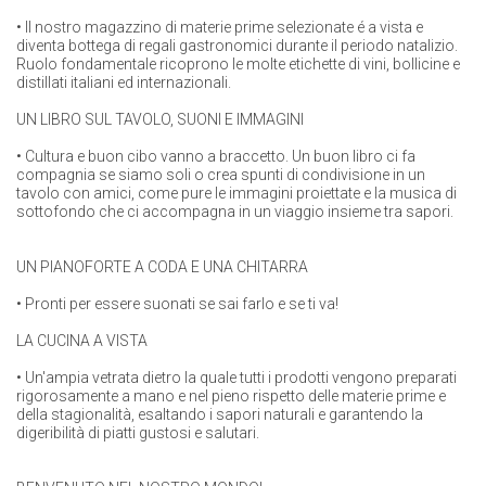
• Il nostro magazzino di materie prime selezionate é a vista e
diventa bottega di regali gastronomici durante il periodo natalizio.
Ruolo fondamentale ricoprono le molte etichette di vini, bollicine e
distillati italiani ed internazionali.
UN LIBRO SUL TAVOLO, SUONI E IMMAGINI
• Cultura e buon cibo vanno a braccetto. Un buon libro ci fa
compagnia se siamo soli o crea spunti di condivisione in un
tavolo con amici, come pure le immagini proiettate e la musica di
sottofondo che ci accompagna in un viaggio insieme tra sapori.
UN PIANOFORTE A CODA E UNA CHITARRA
• Pronti per essere suonati se sai farlo e se ti va!
LA CUCINA A VISTA
• Un'ampia vetrata dietro la quale tutti i prodotti vengono preparati
rigorosamente a mano e nel pieno rispetto delle materie prime e
della stagionalità, esaltando i sapori naturali e garantendo la
digeribilità di piatti gustosi e salutari.