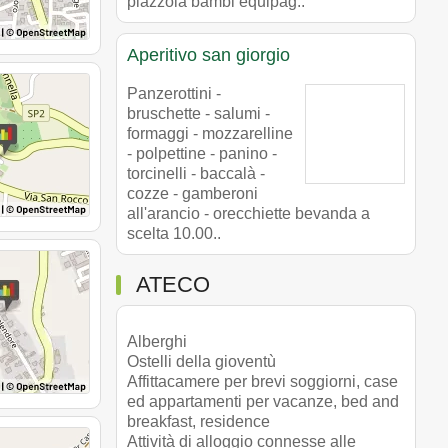
piazzola bambi equipag..
Aperitivo san giorgio
Panzerottini -
bruschette - salumi -
formaggi - mozzarelline
- polpettine - panino -
torcinelli - baccalà -
cozze - gamberoni
all'arancio - orecchiette bevanda a
scelta 10.00..
ATECO
Alberghi
Ostelli della gioventù
Affittacamere per brevi soggiorni, case
ed appartamenti per vacanze, bed and
breakfast, residence
Attività di alloggio connesse alle