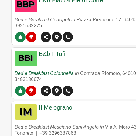
B&b Piazza Piè di Corte
Bed e Breakfast Corropoli in
Piazza Piedicorte 17
,
6401
3925582275
B&b I Tufi
Bed e Breakfast Colonnella
in
Contrada Riomoro
,
64010
3493186674
Il Melograno
Bed e Breakfast Mosciano Sant'Angelo in
Via A. Moro 4
Tortoreto |
+39 3296387863