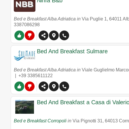
Ninfa B&b
Bed e Breakfast Alba Adriatica in
Via Puglie 1
,
64011
Alb
3387086298
Bed And Breakfast Sulmare
Bed e Breakfast Alba Adriatica in
Viale Guglielmo Marco
|
+39 3385611122
Bed And Breakfast a Casa di Valeri
Bed e Breakfast Corropoli
in
Via Pignotti 31
,
64013
Corr