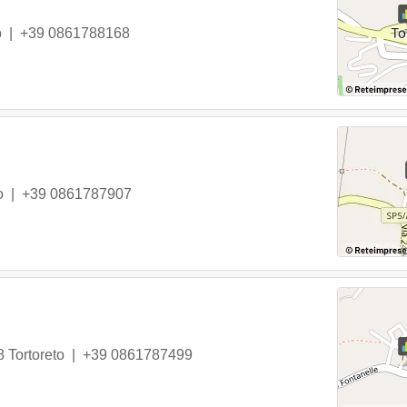
o
|
+39 0861788168
o
|
+39 0861787907
8
Tortoreto
|
+39 0861787499