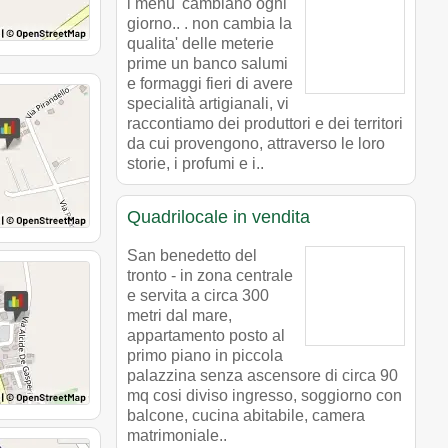
i menu' cambiano ogni
giorno.. . non cambia la
qualita' delle meterie
prime un banco salumi
e formaggi fieri di avere
specialità artigianali, vi
raccontiamo dei produttori e dei territori
da cui provengono, attraverso le loro
storie, i profumi e i..
Quadrilocale in vendita
San benedetto del
tronto - in zona centrale
e servita a circa 300
metri dal mare,
appartamento posto al
primo piano in piccola
palazzina senza ascensore di circa 90
mq cosi diviso ingresso, soggiorno con
balcone, cucina abitabile, camera
matrimoniale..