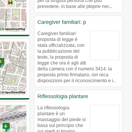
per la singola persona che può
prevedere, in base alle ptoprie nec..
Caregiver familiari: p
Caregiver familiari
proposta di legge è
stata ufficializzata, con
la pubblicazione del
testo, la proposta di
legge che ora è agli atti
della camera con il numero 3414. la
proposta primo firmatario, iori reca
disposizioni per il riconoscimento e i..
Riflessologia plantare
La riflessologia
plantare è un
massaggio del piede si
basa sul principio che
sui piedi si trovino