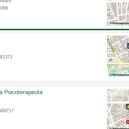
ambini.
4066
191371
ga Psicoterapeuta
589717