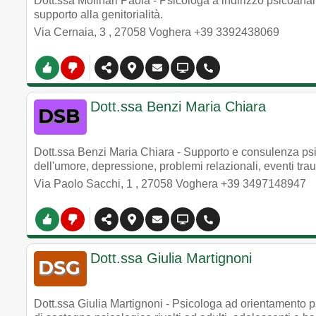
Dott.ssa Molinari Paola - Psicologa a indirizzo psicoanalit
supporto alla genitorialità.
Via Cernaia, 3
,
27058
Voghera
+39 3392438069
Dott.ssa Benzi Maria Chiara
Dott.ssa Benzi Maria Chiara - Supporto e consulenza psic
dell'umore, depressione, problemi relazionali, eventi trau
Via Paolo Sacchi, 1
,
27058
Voghera
+39 3497148947
Dott.ssa Giulia Martignoni
Dott.ssa Giulia Martignoni - Psicologa ad orientamento ps