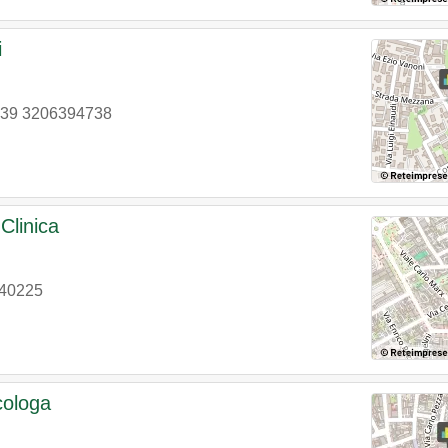
i
39 3206394738
 Clinica
40225
cologa