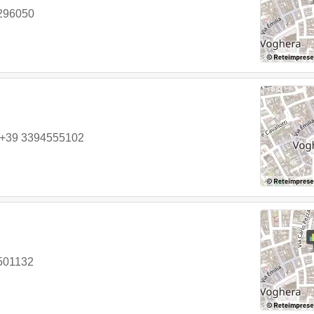
296050
+39 3394555102
501132