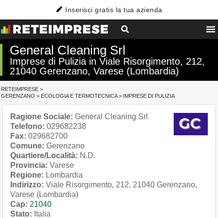
Inserisci gratis la tua azienda
General Cleaning Srl
Imprese di Pulizia in Viale Risorgimento, 212,
21040 Gerenzano, Varese (Lombardia)
RETEIMPRESE
>
GERENZANO
>
ECOLOGIA E TERMOTECNICA
>
IMPRESE DI PULIZIA
Ragione Sociale:
General Cleaning Srl
Telefono:
029682238
Fax:
029682700
Comune:
Gerenzano
Quartiere/Località:
N.D.
Provincia:
Varese
Regione:
Lombardia
Indirizzo:
Viale Risorgimento, 212, 21040 Gerenzano,
Varese (Lombardia)
Cap:
21040
Stato:
Italia