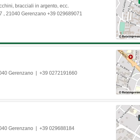
ecchini, bracciali in argento, ecc.
 7
,
21040
Gerenzano
+39 029689071
040
Gerenzano
|
+39 0272191660
040
Gerenzano
|
+39 029688184