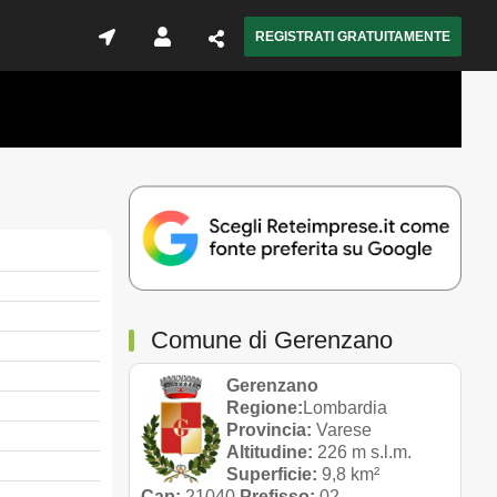
REGISTRATI GRATUITAMENTE
Comune di Gerenzano
Gerenzano
Regione:
Lombardia
Provincia:
Varese
Altitudine:
226 m s.l.m.
Superficie:
9,8 km²
Cap:
21040
Prefisso:
02