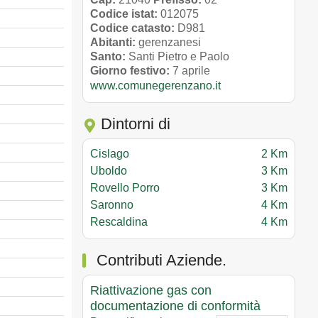
Codice istat:
012075
Codice catasto:
D981
Abitanti:
gerenzanesi
Santo:
Santi Pietro e Paolo
Giorno festivo:
7 aprile
www.comunegerenzano.it
Dintorni di
Cislago
2 Km
Uboldo
3 Km
Rovello Porro
3 Km
Saronno
4 Km
Rescaldina
4 Km
Contributi Aziende.
Riattivazione gas con
documentazione di conformità