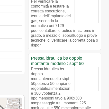
Per verificare la
conformità e testare la
corretta esecuzione,
tenuta dell'impianto del
gas, secondo la
normativa uni 7129
puoi contattare idraulico in, saremo in
grado, a mezzo di sopralluogo e prove
tecniche, di verificare la corretta posa o
rispon..
Pressa idraulica bs doppio
montante modello : sbpf 50
Pressa idraulica bs
doppio
montantemodello sbpf
50potenza 50 tonpiano
regolabilealimentazion
e 380 vpotenza 2
hpdimensioni tavola 900x300
mmpassaggio tra i montanti 225
mmluce utile 550 mmconforme alle