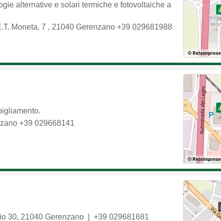
gie alternative e solari termiche e fotovoltaiche a
E.T. Moneta, 7
,
21040
Gerenzano
+39 029681988
bigliamento.
zano
+39 029668141
io 30
,
21040
Gerenzano
|
+39 029681681