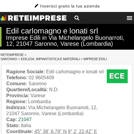
Inserisci gratis la tua azienda
Edil carlomagno e lonati srl
Imprese Edili in Via Michelangelo Buonarroti,
12, 21047 Saronno, Varese (Lombardia)
RETEIMPRESE
>
SARONNO
>
EDILIZIA, IMPIANTISTICA E MATERIALI
>
IMPRESE EDILI
Ragione Sociale:
Edil carlomagno e lonati srl
Telefono:
02 9605409
Comune:
Saronno
Quartiere/Località:
N.D.
Provincia:
Varese
Regione:
Lombardia
Indirizzo:
Via Michelangelo Buonarroti, 12,
21047 Saronno, Varese (Lombardia)
Cap:
21047
Stato:
Italia
Coordinate:
45° 38´ 6.79" N
9° 2´ 22.42" E