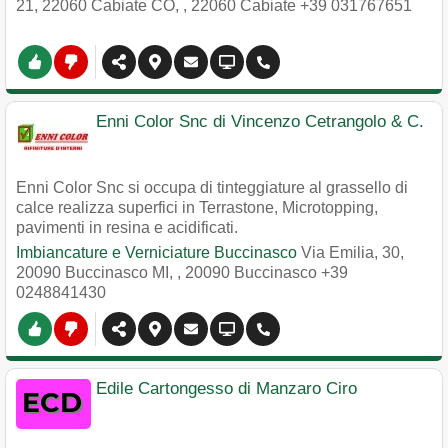
21, 22060 Cabiate CO,
,
22060
Cabiate
+39 031767651
Enni Color Snc di Vincenzo Cetrangolo & C.
Enni Color Snc si occupa di tinteggiature al grassello di
calce realizza superfici in Terrastone, Microtopping,
pavimenti in resina e acidificati.
Imbiancature e Verniciature Buccinasco
Via Emilia, 30,
20090 Buccinasco MI,
,
20090
Buccinasco
+39
0248841430
Edile Cartongesso di Manzaro Ciro