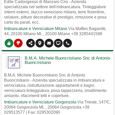
Edile Cartongesso di Manzaro Ciro - Azienda
specializzata nel settore dell'imbiancatura. Tinteggiature
interni esterni, stucco veneziano milano, terre fiorentine,
velature, pitture decorative di prestigio, rimozione e posa
carta da parati, ecc.
Imbiancature e Verniciature Milano
Via Maffeo Bagarotti,
44, 20100 Milano MI,
,
20100
Milano
+39 3285441598
B.M.A. Michele Buoncristiano Snc di Antonio
Buoncristiano
B.M.A. Michele Buoncristiano Snc di Antonio
Buoncristiano - Azienda specializzata in imbiancatura e
verniciatura, ristrutturazione appartamenti e bagni,
verniciatura tinteggiatura, posa tappezzeria, smaltimento
amianto, rifacimenti tetti e coperture.
Imbiancature e Verniciature Gorgonzola
Via Trieste, 147/C,
20064 Gorgonzola MI,
,
20064
Gorgonzola
+39
029513577
| Fax: 0295302090