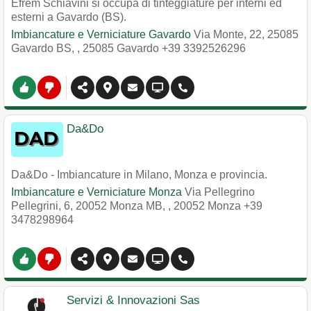
Efrem Schiavini si occupa di tinteggiature per interni ed
esterni a Gavardo (BS).
Imbiancature e Verniciature Gavardo
Via Monte, 22, 25085
Gavardo BS,
,
25085
Gavardo
+39 3392526296
Da&Do
Da&Do - Imbiancature in Milano, Monza e provincia.
Imbiancature e Verniciature Monza
Via Pellegrino
Pellegrini, 6, 20052 Monza MB,
,
20052
Monza
+39
3478298964
Servizi & Innovazioni Sas