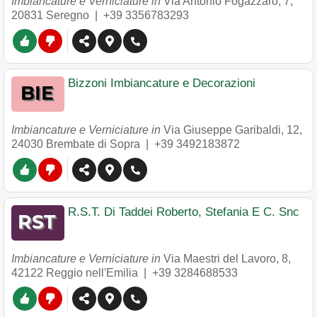
Imbiancature e Verniciature in
Via Antonio Fogazzaro, 7
,
20831
Seregno
|
+39 3356783293
Bizzoni Imbiancature e Decorazioni
Imbiancature e Verniciature in
Via Giuseppe Garibaldi, 12
,
24030
Brembate di Sopra
|
+39 3492183872
R.S.T. Di Taddei Roberto, Stefania E C. Snc
Imbiancature e Verniciature in
Via Maestri del Lavoro, 8
,
42122
Reggio nell'Emilia
|
+39 3284688533