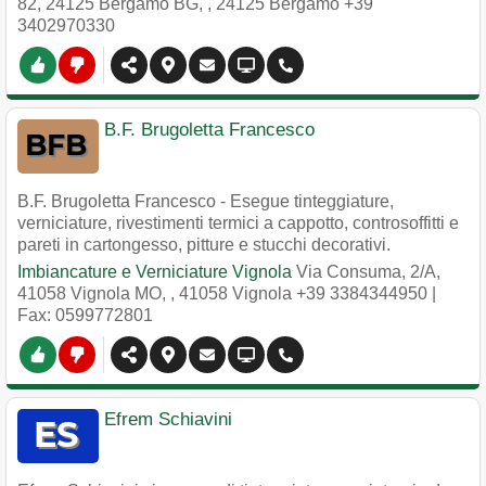
82, 24125 Bergamo BG,
,
24125
Bergamo
+39
3402970330
B.F. Brugoletta Francesco
B.F. Brugoletta Francesco - Esegue tinteggiature,
verniciature, rivestimenti termici a cappotto, controsoffitti e
pareti in cartongesso, pitture e stucchi decorativi.
Imbiancature e Verniciature Vignola
Via Consuma, 2/A,
41058 Vignola MO,
,
41058
Vignola
+39 3384344950
|
Fax: 0599772801
Efrem Schiavini