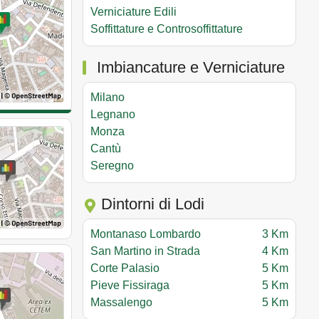
Verniciature Edili
Soffittature e Controsoffittature
Imbiancature e Verniciature
Milano
Legnano
Monza
Cantù
Seregno
Dintorni di Lodi
Montanaso Lombardo
3 Km
San Martino in Strada
4 Km
Corte Palasio
5 Km
Pieve Fissiraga
5 Km
Massalengo
5 Km