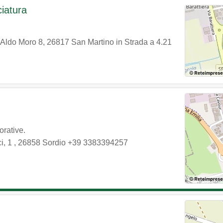
ciatura
 Aldo Moro 8
,
26817
San Martino in Strada
a 4.21
orative.
i, 1
,
26858
Sordio
+39 3383394257