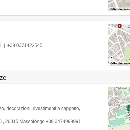
i
|
+39 0371422545
nze
so, decorazioni, rivestimenti a cappotto,
 3
,
26815
Massalengo
+39 3474999991