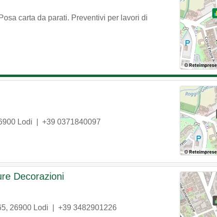
osa carta da parati. Preventivi per lavori di
6900
Lodi
|
+39 0371840097
ure Decorazioni
65
,
26900
Lodi
|
+39 3482901226