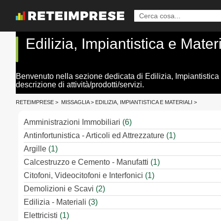
Edilizia, Impiantistica e Mater
Benvenuto nella sezione dedicata di Edilizia, Impiantistica 
descrizione di attività/prodotti/servizi.
RETEIMPRESE
>
MISSAGLIA
>
EDILIZIA, IMPIANTISTICA E MATERIALI
>
Amministrazioni Immobiliari
(6)
Antinfortunistica - Articoli ed Attrezzature
(1)
Argille
(1)
Calcestruzzo e Cemento - Manufatti
(1)
Citofoni, Videocitofoni e Interfonici
(1)
Demolizioni e Scavi
(2)
Edilizia - Materiali
(3)
Elettricisti
(1)