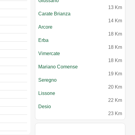
Giussano
13 Km
Carate Brianza
14 Km
Arcore
18 Km
Erba
18 Km
Vimercate
18 Km
Mariano Comense
19 Km
Seregno
20 Km
Lissone
22 Km
Desio
23 Km