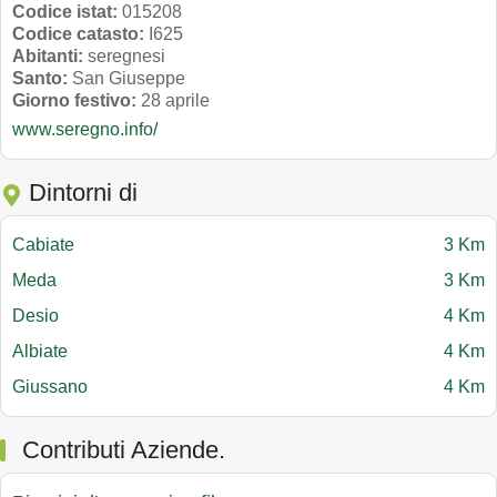
Codice istat:
015208
Codice catasto:
I625
Abitanti:
seregnesi
Santo:
San Giuseppe
Giorno festivo:
28 aprile
www.seregno.info/
Dintorni di
Cabiate
3 Km
Meda
3 Km
Desio
4 Km
Albiate
4 Km
Giussano
4 Km
Contributi Aziende.