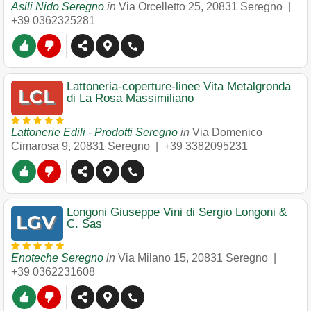
Asili Nido Seregno
in
Via Orcelletto 25
,
20831
Seregno
|
+39 0362325281
Lattoneria-coperture-linee Vita Metalgronda
di La Rosa Massimiliano
Lattonerie Edili - Prodotti Seregno
in
Via Domenico
Cimarosa 9
,
20831
Seregno
|
+39 3382095231
Longoni Giuseppe Vini di Sergio Longoni &
C. Sas
Enoteche Seregno
in
Via Milano 15
,
20831
Seregno
|
+39 0362231608