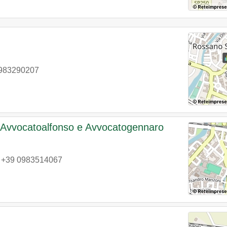
983290207
i Avvocatoalfonso e Avvocatogennaro
|
+39 0983514067