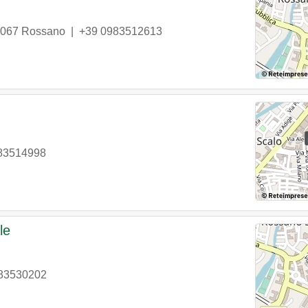
067
Rossano
|
+39 0983512613
83514998
le
83530202