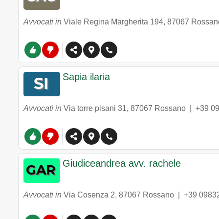
Avvocati in
Viale Regina Margherita 194
,
87067
Rossan
Sapia ilaria
Avvocati in
Via torre pisani 31
,
87067
Rossano
|
+39 0
Giudiceandrea avv. rachele
Avvocati in
Via Cosenza 2
,
87067
Rossano
|
+39 0983