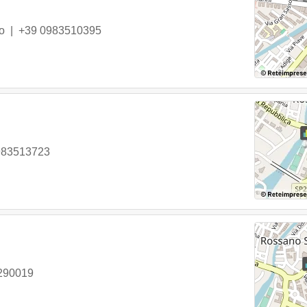
o
|
+39 0983510395
983513723
290019