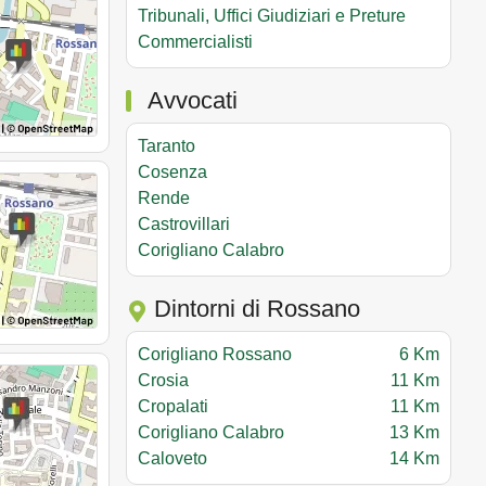
Tribunali, Uffici Giudiziari e Preture
Commercialisti
Avvocati
Taranto
Cosenza
Rende
Castrovillari
Corigliano Calabro
Dintorni di Rossano
Corigliano Rossano
6 Km
Crosia
11 Km
Cropalati
11 Km
Corigliano Calabro
13 Km
Caloveto
14 Km