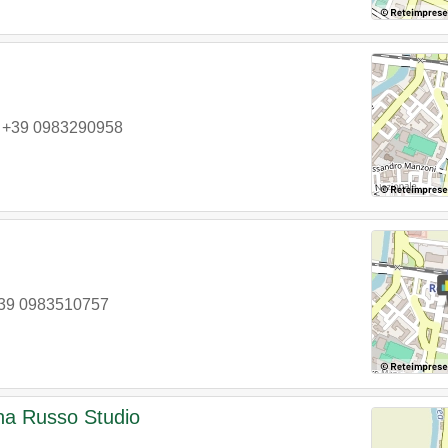
|
+39 0983290958
39 0983510757
na Russo Studio