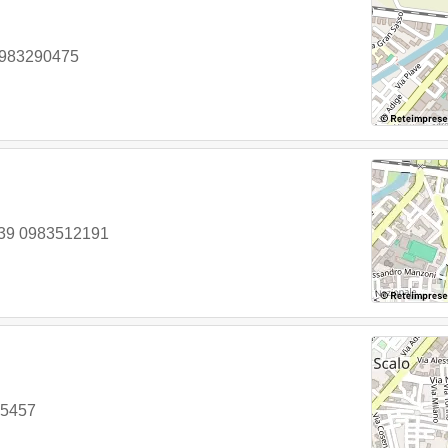
0983290475
39 0983512191
15457