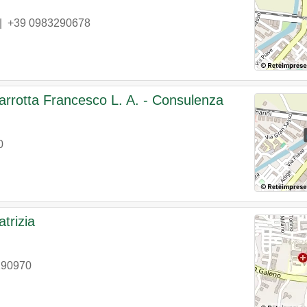
|
+39 0983290678
arrotta Francesco L. A. - Consulenza
0
trizia
290970