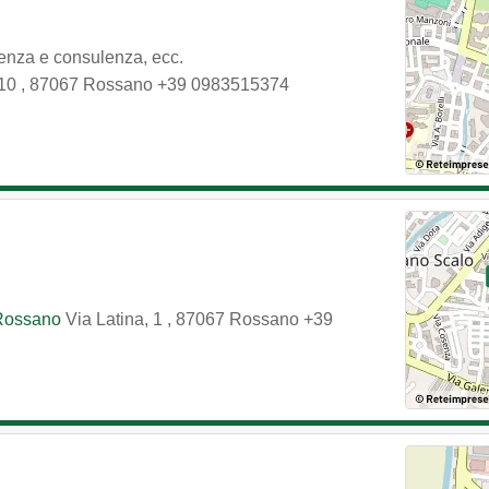
tenza e consulenza, ecc.
 10
,
87067
Rossano
+39 0983515374
.
 Rossano
Via Latina, 1
,
87067
Rossano
+39