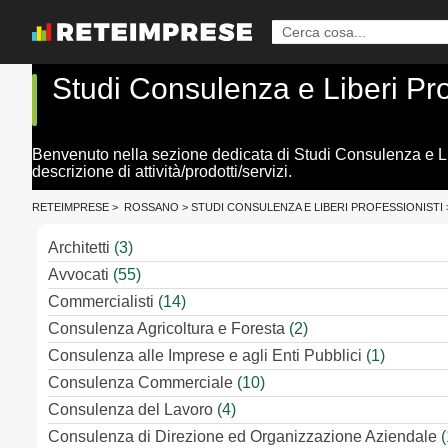
Studi Consulenza e Liberi Pr
Benvenuto nella sezione dedicata di Studi Consulenza e Libe
descrizione di attività/prodotti/servizi.
RETEIMPRESE
>
ROSSANO
>
STUDI CONSULENZA E LIBERI PROFESSIONISTI
Architetti
(3)
Avvocati
(55)
Commercialisti
(14)
Consulenza Agricoltura e Foresta
(2)
Consulenza alle Imprese e agli Enti Pubblici
(1)
Consulenza Commerciale
(10)
Consulenza del Lavoro
(4)
Consulenza di Direzione ed Organizzazione Aziendale
(