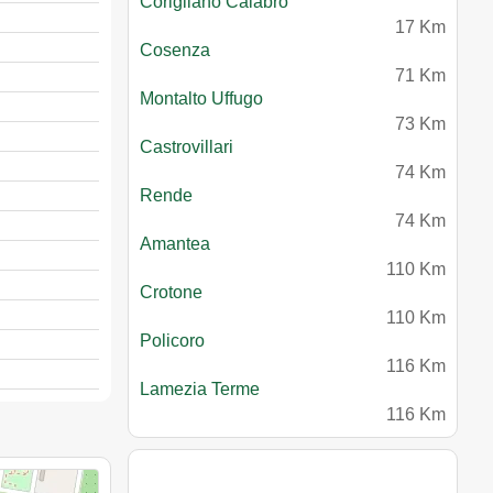
Corigliano Calabro
17 Km
Cosenza
71 Km
Montalto Uffugo
73 Km
Castrovillari
74 Km
Rende
74 Km
Amantea
110 Km
Crotone
110 Km
Policoro
116 Km
Lamezia Terme
116 Km