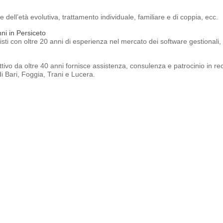
 dell’età evolutiva, trattamento individuale, familiare e di coppia, ecc.
i in Persiceto
sti con oltre 20 anni di esperienza nel mercato dei software gestionali,
tivo da oltre 40 anni fornisce assistenza, consulenza e patrocinio in recup
 di Bari, Foggia, Trani e Lucera.
rese e agli Enti Pubblici San Nicola Baronia
upa di consulenza in merito alla sicurezza sul lavoro.
azione di professionisti e consulenti in grado di fornire un’assistenza qua