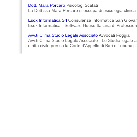
Dott. Mara Porcaro
Psicologi Scafati
La Dott.ssa Mara Porcaro si occupa di psicologia clinica e
Esox Informatica Srl
Consulenza Informatica San Giovann
Esox Informatica - Software House Italiana di Professioni
Avv.ti Clima Studio Legale Associato
Avvocati Foggia
Avv.ti Clima Studio Legale Associato - Lo Studio legale at
diritto civile presso la Corte d'Appello di Bari e Tribunali
Working Safety Advisor Silvano Toto
Consulenza alle Imp
Working Safety Advisor Silvano Toto - Azienda che si occ
Studio Legale Di Vizio & Venezia
Avvocati Cassino
Studio Legale Di Vizio & Venezia - Si avvale della collabor
Advertisements