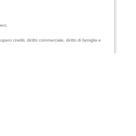
 ecc.
ero crediti, diritto commerciale, diritto di famiglia e
lificata nei vari settori del diritto italiano ed europeo.