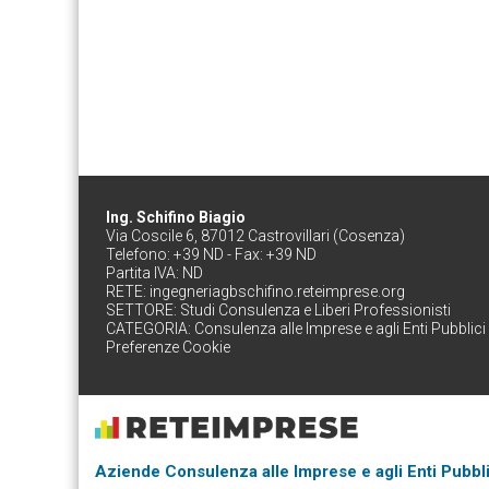
Ing. Schifino Biagio
Via Coscile 6, 87012 Castrovillari (Cosenza)
Telefono: +39 ND - Fax: +39 ND
Partita IVA: ND
RETE:
ingegneriagbschifino.reteimprese.org
SETTORE:
Studi Consulenza e Liberi Professionisti
CATEGORIA:
Consulenza alle Imprese e agli Enti Pubblici
Preferenze Cookie
Aziende Consulenza alle Imprese e agli Enti Pubbli