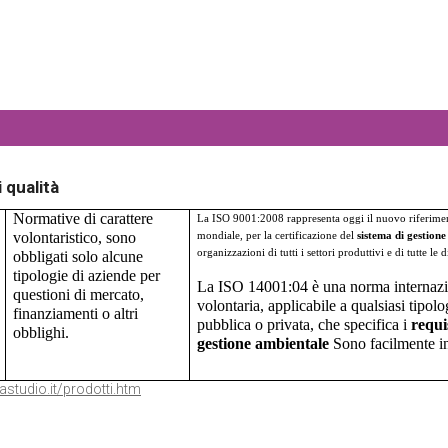
i qualità
Normative di carattere
La ISO 9001:2008 rappresenta oggi il nuovo riferiment
volontaristico, sono
mondiale, per la certificazione del
sistema di gestione
organizzazioni di tutti i settori produttivi e di tutte le
obbligati solo alcune
tipologie di aziende per
La ISO 14001:04 è una norma internazi
questioni di mercato,
volontaria, applicabile a qualsiasi tipo
finanziamenti o altri
pubblica o privata, che specifica i
requis
obblighi.
gestione ambientale
Sono facilmente int
studio.it/prodotti.htm