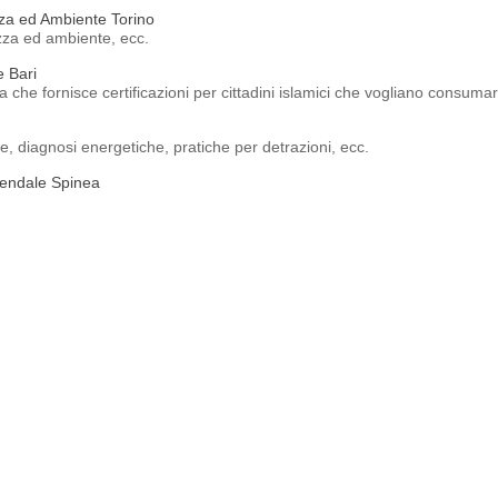
zza ed Ambiente Torino
ezza ed ambiente, ecc.
e Bari
lia che fornisce certificazioni per cittadini islamici che vogliano consumare
che, diagnosi energetiche, pratiche per detrazioni, ecc.
iendale Spinea
aziendale.
o prove di isolamento e ricerca guasti nei cavi elettrici di alta media e
e qualità. (ISO 14001 e ISO 9001).