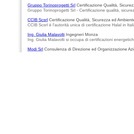
Gruppo Torinoprogetti Srl
Certificazione Qualità, Sicure
Gruppo Torinoprogetti Srl - Certificazione qualità, sicur
CCIB Scsrl
Certificazione Qualità, Sicurezza ed Ambient
CCIB Scsrl è l'autorità unica di certificazione Halal in Ita
Ing. Giulia Malavolti
Ingegneri Monza
Ing. Giulia Malavolti si occupa di certificazioni energeti
Modi Srl
Consulenza di Direzione ed Organizzazione Az
Modi Srl è una società di consulenza di organizzazione 
Ing. Mirko Albanese
Ingegneri Massafra
Ing. Mirko Albanese - Si occupa principalmente di collaud
consulente logistica, SAP, sistema gestione ambientale 
Advertisements