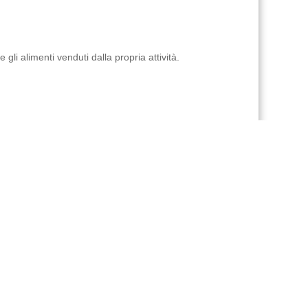
 gli alimenti venduti dalla propria attività.
 bassa tensione AT MT bt; certificazione energetica; è