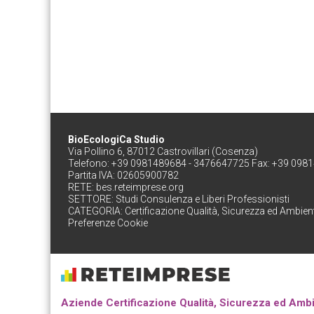
BioEcologiCa Studio
Via Pollino 6, 87012 Castrovillari (Cosenza)
Telefono: +39 0981489684 - 3476647725 Fax: +39 098
Partita IVA: 02605900782
RETE:
bes.reteimprese.org
SETTORE:
Studi Consulenza e Liberi Professionisti
CATEGORIA:
Certificazione Qualità, Sicurezza ed Ambien
Preferenze Cookie
Aziende Certificazione Qualità, Sicurezza ed Amb