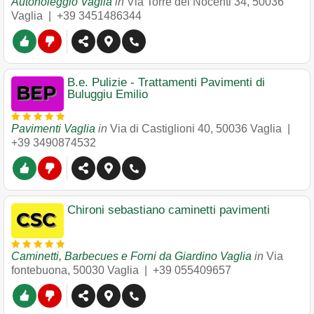
Autonoleggio Vaglia
in
Via Torre dei Nocenti 34
,
50036
Vaglia
|
+39 3451486344
B.e. Pulizie - Trattamenti Pavimenti di
Buluggiu Emilio
Pavimenti Vaglia
in
Via di Castiglioni 40
,
50036
Vaglia
|
+39 3490874532
Chironi sebastiano caminetti pavimenti
Caminetti, Barbecues e Forni da Giardino Vaglia
in
Via
fontebuona
,
50030
Vaglia
|
+39 055409657