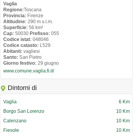
Vaglia
Regione:
Toscana
Provincia:
Firenze
Altitudine:
290 m s.l.m.
Superficie:
56 km²
Cap:
50030
Prefisso:
055
Codice istat:
048046
Codice catasto:
L529
Abitanti:
vagliesi
Santo:
San Pietro
Giorno festivo:
29 giugno
www.comune.vaglia.fi.it/
Dintorni di
Vaglia
6 Km
Borgo San Lorenzo
10 Km
Calenzano
10 Km
Fiesole
10 Km