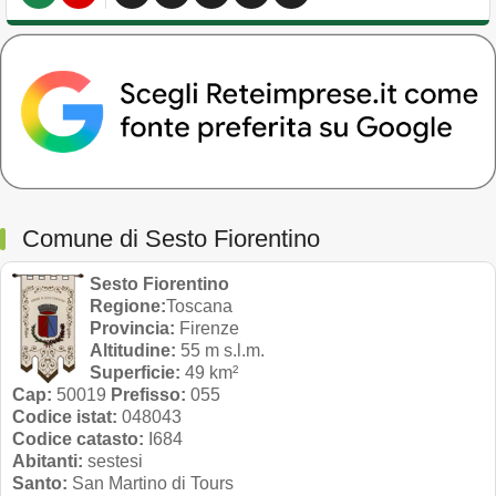
Comune di Sesto Fiorentino
Sesto Fiorentino
Regione:
Toscana
Provincia:
Firenze
Altitudine:
55 m s.l.m.
Superficie:
49 km²
Cap:
50019
Prefisso:
055
Codice istat:
048043
Codice catasto:
I684
Abitanti:
sestesi
Santo:
San Martino di Tours