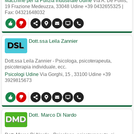
Macchine per la Pulizia Industriale Udine
Via A. De Pollis,
19 Frazione Medeuzza
,
33048
Udine
+39 0432655325
|
Fax: 04321648032
Dott.ssa Leila Zannier
Dott.ssa Leila Zannier - Psicologa, psicoterapeuta,
psicoterapia individuale, ecc.
Psicologi Udine
Via Gorghi, 15
,
33100
Udine
+39
3929815673
Dott. Marco Di Nardo