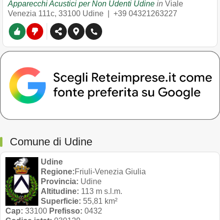
Apparecchi Acustici per Non Udenti Udine
in
Viale
Venezia 111c
,
33100
Udine
|
+39 04321263227
Comune di Udine
Udine
Regione:
Friuli-Venezia Giulia
Provincia:
Udine
Altitudine:
113 m s.l.m.
Superficie:
55,81 km²
Cap:
33100
Prefisso:
0432