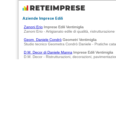
Aziende Imprese Edili
Zanoni Erio
Imprese Edili Ventimiglia
Zanoni Erio - Artigianato edile di qualità, ristrutturazione
Geom. Daniele Condrò
Geometri Ventimiglia
Studio tecnico Geometra Condrò Daniele - Pratiche catastal
D.M. Decor di Daniele Manna
Imprese Edili Ventimiglia
D.M. Decor - Ristrutturazioni, decorazioni, pavimentazioni
Impresa Edile Di Piano & Mastrantuono
Imprese Edili Ve
Impresa Edile Di Piano & Mastrantuono - Impresa edile che
General Costruction Do@ di Doci Mane
Imprese Edili Ve
General Costruction Do@ di Doci Mane - Azienda specializ
Advertisements