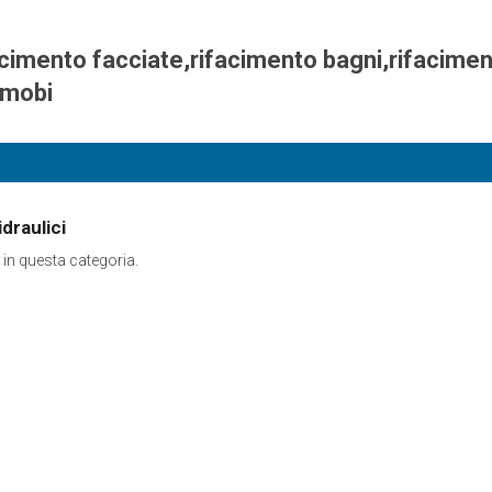
facimento facciate,rifacimento bagni,rifaciment
,mobi
draulici
 in questa categoria.