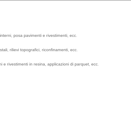
 interni, posa pavimenti e rivestimenti, ecc.
i, rilievi topografici, riconfinamenti, ecc.
 e rivestimenti in resina, applicazioni di parquet, ecc.
ntimiglia
 realizza ristrutturazioni di interni ed esterni chiavi in mano.
ntimiglia
zata nella risrutturazione di appartamenti, negozi e uffici.