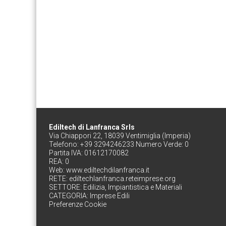
Ediltech di Lanfranca Srls
Via Chiappori 22, 18039 Ventimiglia (Imperia)
Telefono: +39 3294246233 Numero Verde: 0
Partita IVA: 01612170082
REA: 0
Web:
www.ediltechdilanfranca.it
RETE:
ediltechlanfranca.reteimprese.org
SETTORE:
Edilizia, Impiantistica e Materiali
CATEGORIA:
Imprese Edili
Preferenze Cookie