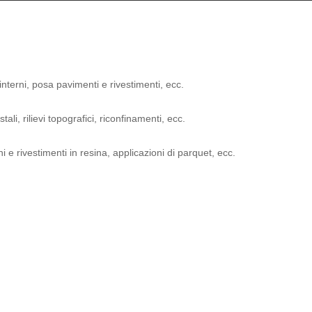
 interni, posa pavimenti e rivestimenti, ecc.
i, rilievi topografici, riconfinamenti, ecc.
 e rivestimenti in resina, applicazioni di parquet, ecc.
ntimiglia
 realizza ristrutturazioni di interni ed esterni chiavi in mano.
ntimiglia
zata nella risrutturazione di appartamenti, negozi e uffici.