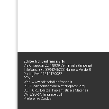
Ediltech di Lanfranca Srls
Via Chiappori 22, 18039 Ventimiglia (Imperia)
Telefono: +39 3294246233 Numero Verde: 0
Partita IVA: 01612170082
REA: 0
Web:
www.ediltechdilanfranca.it
RETE:
ediltechlanfranca.reteimprese.org
SETTORE:
Edilizia, Impiantistica e Materiali
CATEGORIA:
Imprese Edili
Preferenze Cookie