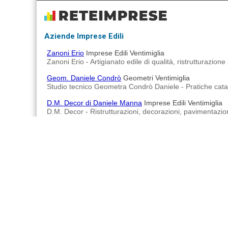
Aziende Imprese Edili
Zanoni Erio
Imprese Edili Ventimiglia
Zanoni Erio - Artigianato edile di qualità, ristrutturazione
Geom. Daniele Condrò
Geometri Ventimiglia
Studio tecnico Geometra Condrò Daniele - Pratiche catastal
D.M. Decor di Daniele Manna
Imprese Edili Ventimiglia
D.M. Decor - Ristrutturazioni, decorazioni, pavimentazioni
Impresa Edile Di Piano & Mastrantuono
Imprese Edili Ve
Impresa Edile Di Piano & Mastrantuono - Impresa edile che
General Costruction Do@ di Doci Mane
Imprese Edili Ve
General Costruction Do@ di Doci Mane - Azienda specializ
Advertisements