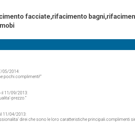
facimento facciate,rifacimento bagni,rifaciment
,mobi
7/05/2014:
e pochi.complimenti!
"
 il
11/09/2013:
alita'-prezzo.
"
il
11/04/2013:
ssionalita' direi che sono le loro caratteristiche principali.complimenti si