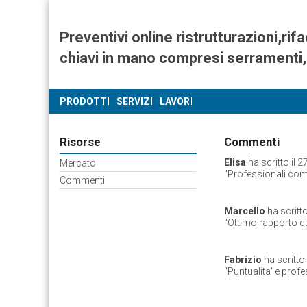
Preventivi online ristrutturazioni,ri
chiavi in mano compresi serramenti
PRODOTTI
SERVIZI
LAVORI
Risorse
Commenti
Elisa
ha scritto il
2
Mercato
"
Professionali com
Commenti
Marcello
ha scritto
"
Ottimo rapporto qu
Fabrizio
ha scritto 
"
Puntualita' e profe