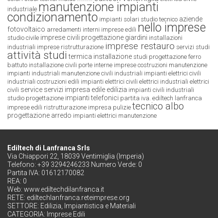
manutenzione impianti
industriale
condizionamento
aziende
impianti solari
studio tecnico
nello imprese
fotovoltaico
arredamenti interni
imprese edili
imprese civili
progettazione giardini
studio civile
installazioni
imprese restauro
industriali
imprese ristrutturazione
servizi studi
attività studi
termica installazione
studi progettazione
ferro
battuto
installazione civili
porte interne
imprese costruzioni
manutenzione
impianti industriali
manutenzione civili industriali
impianti elettrici civili
industriali
costruzioni edili
impianti elettrici civili
elettrici industriali
elettrici
service servizi
impresa edile edilizia
civili
impianti civili industriali
impianti telefonici
studio progettazione
partita iva. ediltech lanfranca
tecnico albo
imprese edili ristrutturazione
impresa pulizie
progettazione arredo
impianti elettrici manutenzione
Ediltech di Lanfranca Srls
Via Chiappori 22, 18039 Ventimiglia (Imperia)
Telefono: +39 3294246233 Numero Verde: 0
Partita IVA: 01612170082
REA: 0
Web:
www.ediltechdilanfranca.it
RETE:
ediltechlanfranca.reteimprese.org
SETTORE:
Edilizia, Impiantistica e Materiali
CATEGORIA:
Imprese Edili