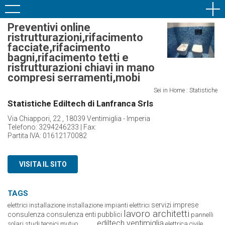
Preventivi online
ristrutturazioni,rifacimento
facciate,rifacimento
bagni,rifacimento tetti e
ristrutturazioni chiavi in mano
compresi serramenti,mobi
Sei in Home : Statistiche
Statistiche Ediltech di Lanfranca Srls
Via Chiappori, 22 , 18039 Ventimiglia - Imperia
Telefono: 3294246233 | Fax:
Partita IVA: 01612170082
VISITA IL SITO
TAGS
servizi imprese
elettrici installazione
installazione impianti elettrici
lavoro architetti
consulenza
consulenza enti pubblici
pannelli
ediltech ventimiglia
solari
studi tecnici
mutuo …………
elettrica civile