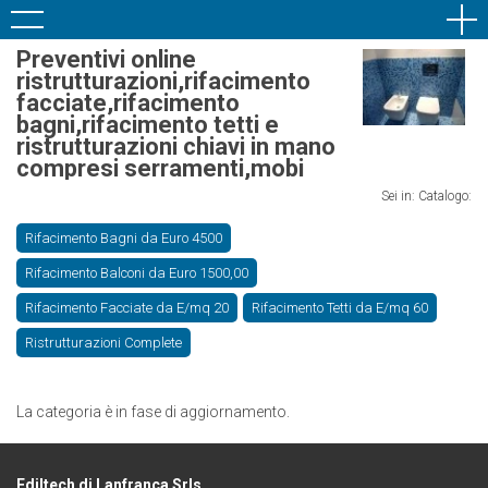
Preventivi online
ristrutturazioni,rifacimento
facciate,rifacimento
bagni,rifacimento tetti e
ristrutturazioni chiavi in mano
compresi serramenti,mobi
Sei in: Catalogo:
Rifacimento Bagni da Euro 4500
Rifacimento Balconi da Euro 1500,00
Rifacimento Facciate da E/mq 20
Rifacimento Tetti da E/mq 60
Ristrutturazioni Complete
La categoria è in fase di aggiornamento.
Ediltech di Lanfranca Srls