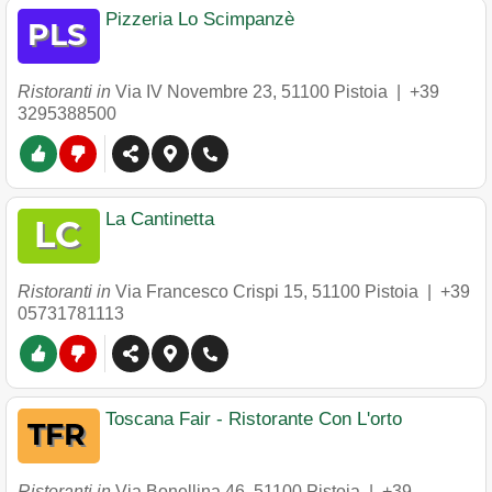
Pizzeria Lo Scimpanzè
Ristoranti in
Via IV Novembre 23
,
51100
Pistoia
|
+39
3295388500
La Cantinetta
Ristoranti in
Via Francesco Crispi 15
,
51100
Pistoia
|
+39
05731781113
Toscana Fair - Ristorante Con L'orto
Ristoranti in
Via Bonellina 46
,
51100
Pistoia
|
+39