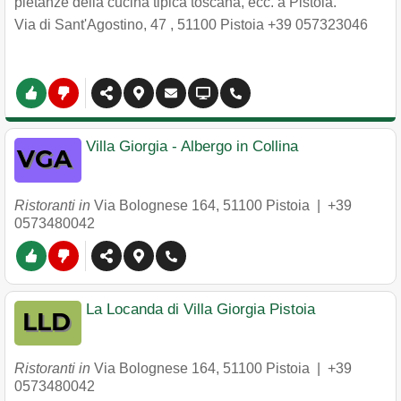
pietanze della cucina tipica toscana, ecc. a Pistoia.
Via di Sant'Agostino, 47
,
51100
Pistoia
+39 057323046
Villa Giorgia - Albergo in Collina
Ristoranti in
Via Bolognese 164
,
51100
Pistoia
|
+39
0573480042
La Locanda di Villa Giorgia Pistoia
Ristoranti in
Via Bolognese 164
,
51100
Pistoia
|
+39
0573480042