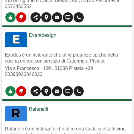
Via di Bigiano e Castel Bovani, 60
,
51100
Pistoia
+39
0573453552
Eventdesign
Exodus è un ristorante che offre pietanze tipiche della
cucina eritrea con servizio di Catering a Pistoia.
Via s Francesco , 409
,
51036
Pistoia
+39
00393920846033
Rafanelli
Rafanelli è un ristorante che offre una vasta scelta di vini,