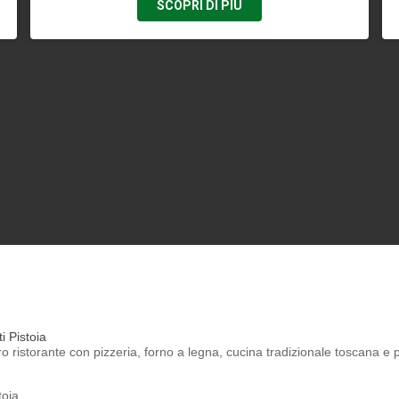
SCOPRI DI PIÙ
i Pistoia
o ristorante con pizzeria, forno a legna, cucina tradizionale toscana e p
toia.