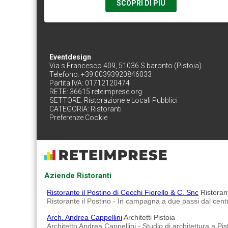
SCOPRI DI PIÙ
Eventdesign
Via s Francesco 409, 51036 S baronto (Pistoia)
Telefono: +39 00393920846033
Partita IVA: 01712120474
RETE:
36615.reteimprese.org
SETTORE:
Ristorazione e Locali Pubblici
CATEGORIA:
Ristoranti
Preferenze Cookie
Aziende Ristoranti
Ristorante il Postino di Cecchi Fiorello & C. Snc
Ristorant
Ristorante il Postino - In campagna a due passi dal centr
Arch. Andrea Cappellini
Architetti Pistoia
Architetto Andrea Cappellini - Studio di architettura a Pis