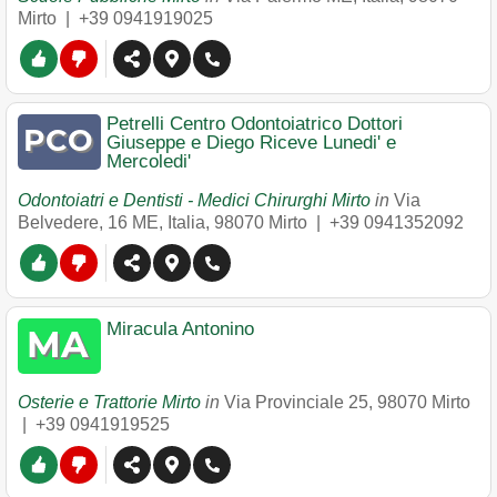
Mirto
|
+39 0941919025
Petrelli Centro Odontoiatrico Dottori
Giuseppe e Diego Riceve Lunedi' e
Mercoledi'
Odontoiatri e Dentisti - Medici Chirurghi Mirto
in
Via
Belvedere, 16 ME, Italia
,
98070
Mirto
|
+39 0941352092
Miracula Antonino
Osterie e Trattorie Mirto
in
Via Provinciale 25
,
98070
Mirto
|
+39 0941919525