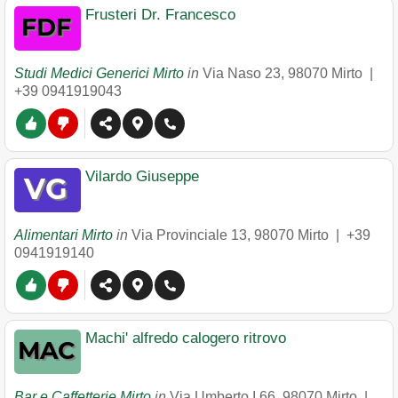
Frusteri Dr. Francesco
Studi Medici Generici Mirto
in
Via Naso 23
,
98070
Mirto
|
+39 0941919043
Vilardo Giuseppe
Alimentari Mirto
in
Via Provinciale 13
,
98070
Mirto
|
+39
0941919140
Machi' alfredo calogero ritrovo
Bar e Caffetterie Mirto
in
Via Umberto I 66
,
98070
Mirto
|