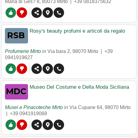
Maria di Ges? 8
,
80073
Mirto
|
+39 0818375632
Rosy's beauty profumi e articoli da regalo
Profumerie Mirto
in
Via bara 2
,
98070
Mirto
|
+39
0941919627
Museo Del Costume e Della Moda Siciliana
Musei e Pinacoteche Mirto
in
Via Cupane 64
,
98070
Mirto
|
+39 0941919068