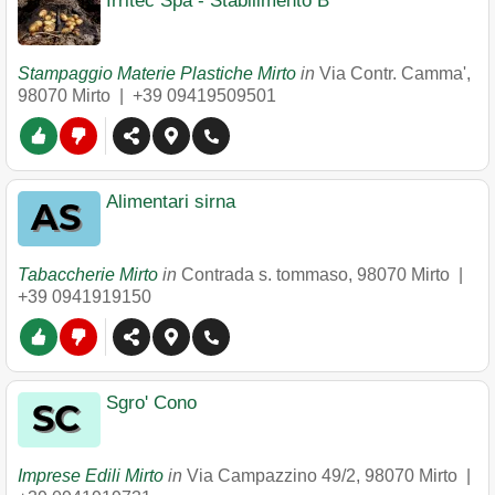
Irritec Spa - Stabilimento B
Stampaggio Materie Plastiche Mirto
in
Via Contr. Camma'
,
98070
Mirto
|
+39 09419509501
Alimentari sirna
Tabaccherie Mirto
in
Contrada s. tommaso
,
98070
Mirto
|
+39 0941919150
Sgro' Cono
Imprese Edili Mirto
in
Via Campazzino 49/2
,
98070
Mirto
|