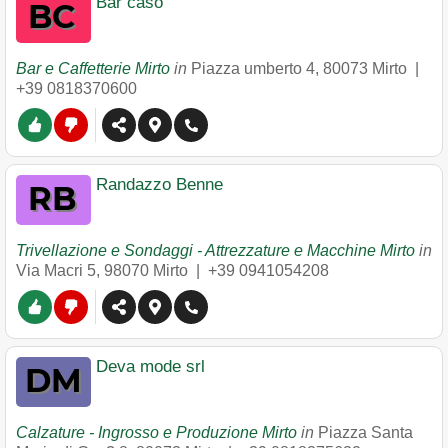
Bar caso
Bar e Caffetterie Mirto
in
Piazza umberto 4
,
80073
Mirto
|
+39 0818370600
Randazzo Benne
Trivellazione e Sondaggi - Attrezzature e Macchine Mirto
in
Via Macri 5
,
98070
Mirto
|
+39 0941054208
Deva mode srl
Calzature - Ingrosso e Produzione Mirto
in
Piazza Santa