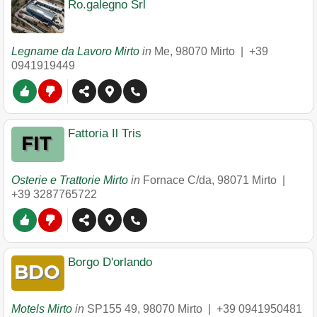
Ro.galegno Srl
Legname da Lavoro Mirto
in
Me
,
98070
Mirto
|
+39
0941919449
Fattoria Il Tris
Osterie e Trattorie Mirto
in
Fornace C/da
,
98071
Mirto
|
+39 3287765722
Borgo D'orlando
Motels Mirto
in
SP155 49
,
98070
Mirto
|
+39 0941950481