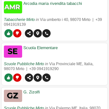
Arcodia maria rivendita tabacchi
Tabaccherie Mirto
in
Via umberto i 40
,
98070
Mirto
|
+39
0941919139
Scuola Elementare
Scuole Pubbliche Mirto
in
Via Provinciale ME, Italia
,
98070
Mirto
|
+39 0941919290
G. Zizolfi
Scuole Pubbliche Mirto
in
Via Palermo ME, Italia
,
98070