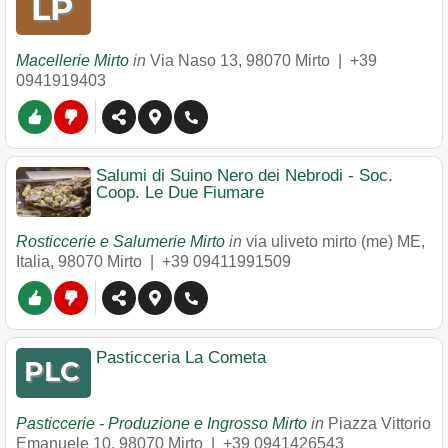
Macellerie Mirto
in
Via Naso 13
,
98070
Mirto
|
+39
0941919403
Salumi di Suino Nero dei Nebrodi - Soc.
Coop. Le Due Fiumare
Rosticcerie e Salumerie Mirto
in
via uliveto mirto (me) ME,
Italia
,
98070
Mirto
|
+39 09411991509
Pasticceria La Cometa
Pasticcerie - Produzione e Ingrosso Mirto
in
Piazza Vittorio
Emanuele 10
,
98070
Mirto
|
+39 0941426543