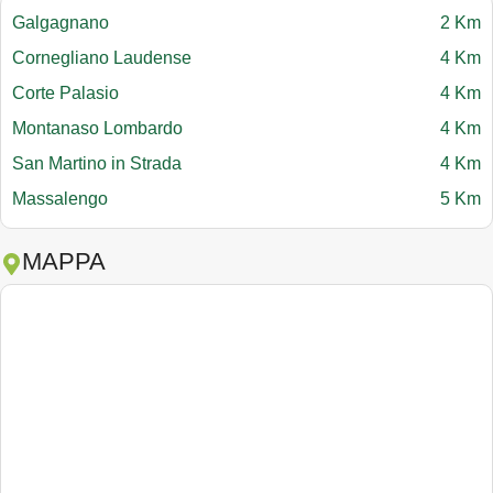
Galgagnano
2 Km
Cornegliano Laudense
4 Km
Corte Palasio
4 Km
Montanaso Lombardo
4 Km
San Martino in Strada
4 Km
Massalengo
5 Km
MAPPA