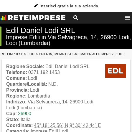
Inserisci gratis la tua azienda
Edil Daniel Lodi SRL
Imprese Edili in Via Selvagreca, 14, 26900 Lodi,
Lodi (Lombardia)
RETEIMPRESE
>
LODI
>
EDILIZIA, IMPIANTISTICA E MATERIALI
>
IMPRESE EDILI
Ragione Sociale:
Edil Daniel Lodi SRL
Telefono:
0371 192 1453
Comune:
Lodi
Quartiere/Località:
N.D.
Provincia:
Lodi
Regione:
Lombardia
Indirizzo:
Via Selvagreca, 14, 26900 Lodi,
Lodi (Lombardia)
Cap:
26900
Stato:
Italia
Coordinate:
45° 18´ 25.56" N
9° 30´ 42.44" E
Categoria:
Imprese Edili Lodi