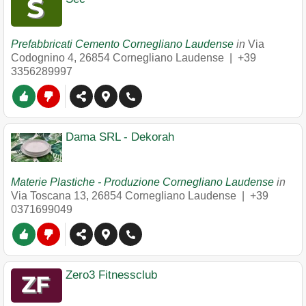
Prefabbricati Cemento Cornegliano Laudense
in
Via
Codognino 4
,
26854
Cornegliano Laudense
|
+39
3356289997
Dama SRL - Dekorah
Materie Plastiche - Produzione Cornegliano Laudense
in
Via Toscana 13
,
26854
Cornegliano Laudense
|
+39
0371699049
Zero3 Fitnessclub