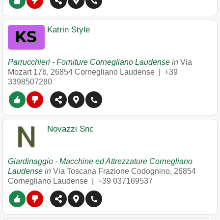
Katrin Style
Parrucchieri - Forniture Cornegliano Laudense
in
Via
Mozart 17b
,
26854
Cornegliano Laudense
|
+39
3398507280
Novazzi Snc
Giardinaggio - Macchine ed Attrezzature Cornegliano
Laudense
in
Via Toscana Frazione Codognino
,
26854
Cornegliano Laudense
|
+39 037169537