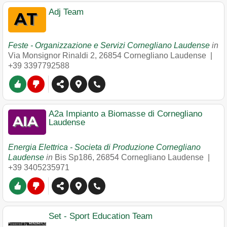
Adj Team
Feste - Organizzazione e Servizi Cornegliano Laudense
in
Via Monsignor Rinaldi 2
,
26854
Cornegliano Laudense
|
+39 3397792588
A2a Impianto a Biomasse di Cornegliano
Laudense
Energia Elettrica - Societa di Produzione Cornegliano
Laudense
in
Bis Sp186
,
26854
Cornegliano Laudense
|
+39 3405235971
Set - Sport Education Team