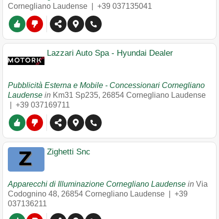
Cornegliano Laudense
|
+39 037135041
Lazzari Auto Spa - Hyundai Dealer
Pubblicità Esterna e Mobile - Concessionari Cornegliano
Laudense
in
Km31 Sp235
,
26854
Cornegliano Laudense
|
+39 037169711
Zighetti Snc
Apparecchi di Illuminazione Cornegliano Laudense
in
Via
Codognino 48
,
26854
Cornegliano Laudense
|
+39
037136211