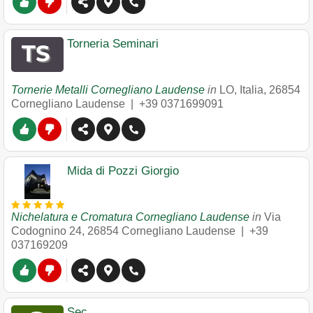
Torneria Seminari
Tornerie Metalli Cornegliano Laudense
in
LO, Italia
,
26854
Cornegliano Laudense
|
+39 0371699091
Mida di Pozzi Giorgio
Nichelatura e Cromatura Cornegliano Laudense
in
Via
Codognino 24
,
26854
Cornegliano Laudense
|
+39
037169209
Sec