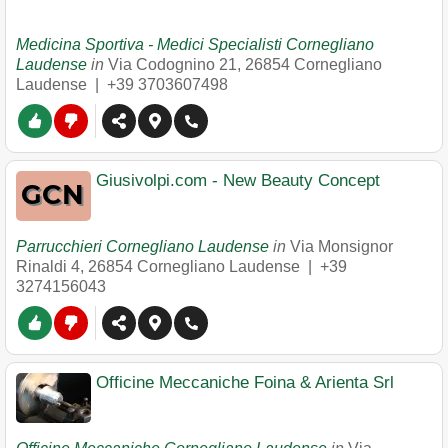
Medicina Sportiva - Medici Specialisti Cornegliano
Laudense
in
Via Codognino 21
,
26854
Cornegliano
Laudense
|
+39 3703607498
Giusivolpi.com - New Beauty Concept
Parrucchieri Cornegliano Laudense
in
Via Monsignor
Rinaldi 4
,
26854
Cornegliano Laudense
|
+39
3274156043
Officine Meccaniche Foina & Arienta Srl