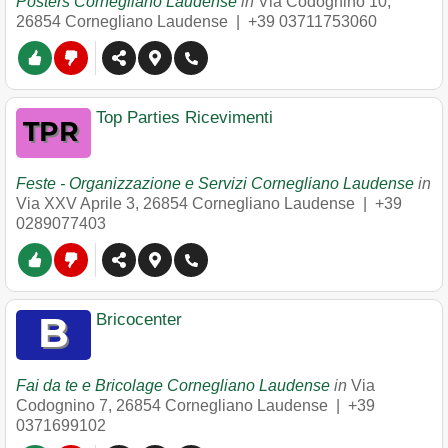
Posters Cornegliano Laudense
in
Via Codognino 10
,
26854
Cornegliano Laudense
|
+39 03711753060
Top Parties Ricevimenti
Feste - Organizzazione e Servizi Cornegliano Laudense
in
Via XXV Aprile 3
,
26854
Cornegliano Laudense
|
+39
0289077403
Bricocenter
Fai da te e Bricolage Cornegliano Laudense
in
Via
Codognino 7
,
26854
Cornegliano Laudense
|
+39
0371699102