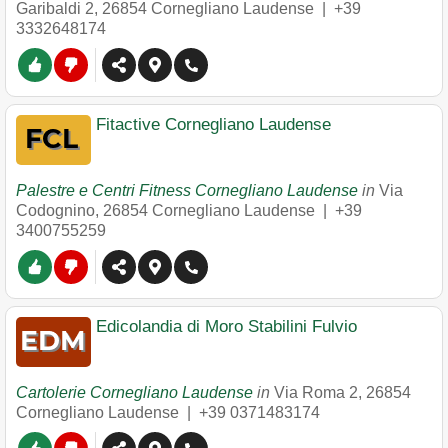
Garibaldi 2
,
26854
Cornegliano Laudense
|
+39
3332648174
Fitactive Cornegliano Laudense
Palestre e Centri Fitness Cornegliano Laudense
in
Via
Codognino
,
26854
Cornegliano Laudense
|
+39
3400755259
Edicolandia di Moro Stabilini Fulvio
Cartolerie Cornegliano Laudense
in
Via Roma 2
,
26854
Cornegliano Laudense
|
+39 0371483174