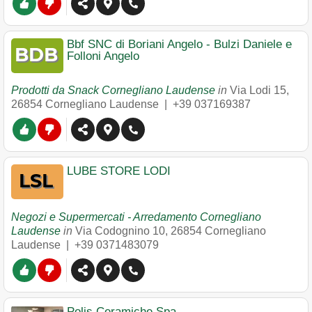
Bbf SNC di Boriani Angelo - Bulzi Daniele e
Folloni Angelo
Prodotti da Snack Cornegliano Laudense
in
Via Lodi 15
,
26854
Cornegliano Laudense
|
+39 037169387
LUBE STORE LODI
Negozi e Supermercati - Arredamento Cornegliano
Laudense
in
Via Codognino 10
,
26854
Cornegliano
Laudense
|
+39 0371483079
Polis Ceramiche Spa