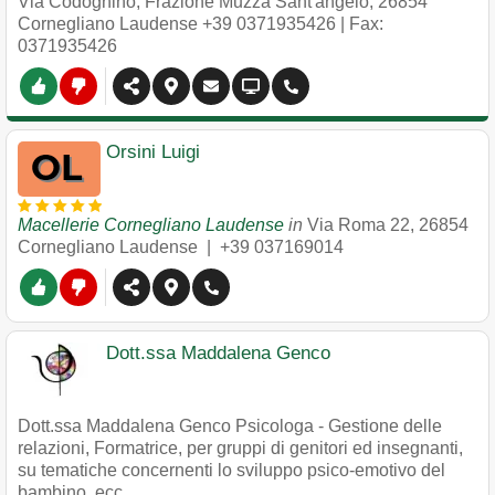
Via Codognino, Frazione Muzza Sant'angelo
,
26854
Cornegliano Laudense
+39 0371935426
| Fax:
0371935426
Orsini Luigi
Macellerie Cornegliano Laudense
in
Via Roma 22
,
26854
Cornegliano Laudense
|
+39 037169014
Dott.ssa Maddalena Genco
Dott.ssa Maddalena Genco Psicologa - Gestione delle
relazioni, Formatrice, per gruppi di genitori ed insegnanti,
su tematiche concernenti lo sviluppo psico-emotivo del
bambino, ecc.