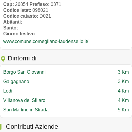
Cap:
26854
Prefisso:
0371
Codice istat:
098021
Codice catasto:
D021
Abitanti:
Santo:
Giorno festivo:
www.comune.cornegliano-laudense.lo.it/
Dintorni di
Borgo San Giovanni
3 Km
Galgagnano
3 Km
Lodi
4 Km
Villanova del Sillaro
4 Km
San Martino in Strada
5 Km
Contributi Aziende.