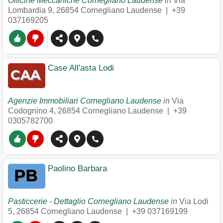
Officine Meccaniche Cornegliano Laudense
in
Via
Lombardia 9
,
26854
Cornegliano Laudense
|
+39
037169205
Case All'asta Lodi
Agenzie Immobiliari Cornegliano Laudense
in
Via
Codognino 4
,
26854
Cornegliano Laudense
|
+39
0305782700
Paolino Barbara
Pasticcerie - Dettaglio Cornegliano Laudense
in
Via Lodi
5
,
26854
Cornegliano Laudense
|
+39 037169199