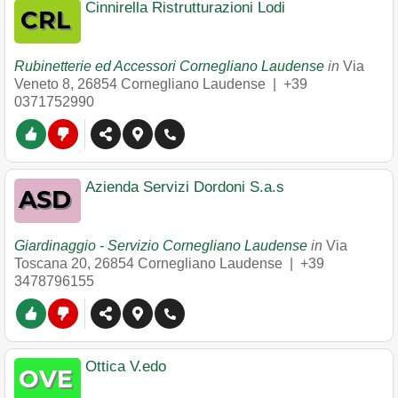
Cinnirella Ristrutturazioni Lodi
Rubinetterie ed Accessori Cornegliano Laudense
in
Via
Veneto 8
,
26854
Cornegliano Laudense
|
+39
0371752990
Azienda Servizi Dordoni S.a.s
Giardinaggio - Servizio Cornegliano Laudense
in
Via
Toscana 20
,
26854
Cornegliano Laudense
|
+39
3478796155
Ottica V.edo