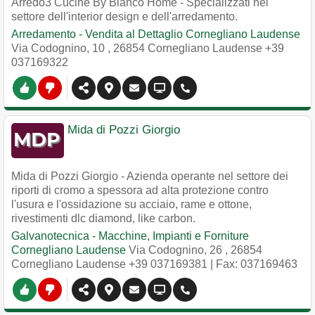
Arredo3 Cucine By Bianco Home - Specializzati nel
settore dell'interior design e dell'arredamento.
Arredamento - Vendita al Dettaglio Cornegliano Laudense
Via Codognino, 10
,
26854
Cornegliano Laudense
+39
037169322
Mida di Pozzi Giorgio
Mida di Pozzi Giorgio - Azienda operante nel settore dei
riporti di cromo a spessora ad alta protezione contro
l'usura e l'ossidazione su acciaio, rame e ottone,
rivestimenti dlc diamond, like carbon.
Galvanotecnica - Macchine, Impianti e Forniture
Cornegliano Laudense
Via Codognino, 26
,
26854
Cornegliano Laudense
+39 037169381
| Fax: 037169463