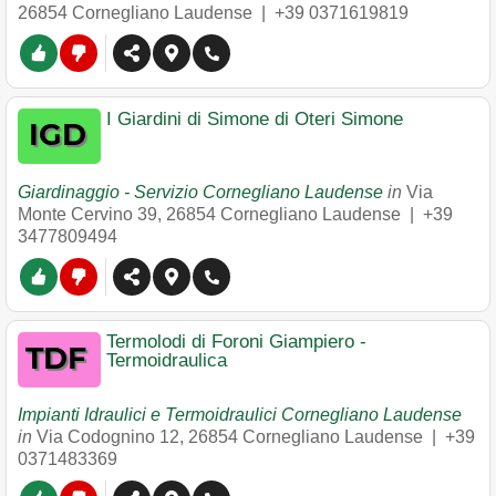
26854
Cornegliano Laudense
|
+39 0371619819
I Giardini di Simone di Oteri Simone
Giardinaggio - Servizio Cornegliano Laudense
in
Via
Monte Cervino 39
,
26854
Cornegliano Laudense
|
+39
3477809494
Termolodi di Foroni Giampiero -
Termoidraulica
Impianti Idraulici e Termoidraulici Cornegliano Laudense
in
Via Codognino 12
,
26854
Cornegliano Laudense
|
+39
0371483369