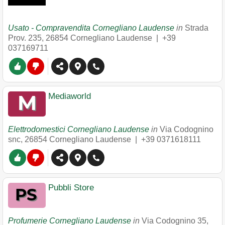
Usato - Compravendita Cornegliano Laudense
in
Strada
Prov. 235
,
26854
Cornegliano Laudense
|
+39
037169711
Mediaworld
Elettrodomestici Cornegliano Laudense
in
Via Codognino
snc
,
26854
Cornegliano Laudense
|
+39 0371618111
Pubbli Store
Profumerie Cornegliano Laudense
in
Via Codognino 35
,