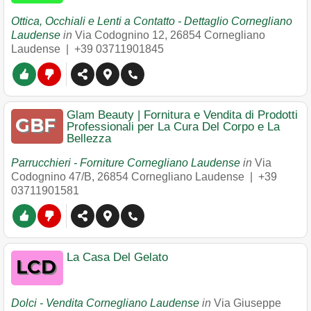
Ottica, Occhiali e Lenti a Contatto - Dettaglio Cornegliano
Laudense
in
Via Codognino 12
,
26854
Cornegliano
Laudense
|
+39 03711901845
Glam Beauty | Fornitura e Vendita di Prodotti
Professionali per La Cura Del Corpo e La
Bellezza
Parrucchieri - Forniture Cornegliano Laudense
in
Via
Codognino 47/B
,
26854
Cornegliano Laudense
|
+39
03711901581
La Casa Del Gelato
Dolci - Vendita Cornegliano Laudense
in
Via Giuseppe