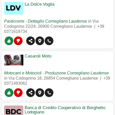
La Dolce Voglia
Pasticcerie - Dettaglio Cornegliano Laudense
in
Via
Codognino 22/24
,
26900
Cornegliano Laudense
|
+39
0371619734
Casaroli Moto
Motocarri e Motocicli - Produzione Cornegliano Laudense
in
Via Codognino 18
,
26854
Cornegliano Laudense
|
+39
0371483062
Banca di Credito Cooperativo di Borghetto
Lodogiano