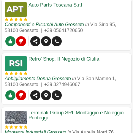
Auto Parts Toscana S.r.l
Componenti e Ricambi Auto Grosseto
in
Via Siria 95
,
58100
Grosseto
|
+39 05641720650
Retro’ Shop, Il Negozio di Giulia
Abbigliamento Donna Grosseto
in
Via San Martino 1
,
58100
Grosseto
|
+39 3274946067
Terminali Group SRL Montaggio e Noleggio
Ponteggi
Montaggi Industriali Grosseto
in
Via Aurelia Nord 76
,