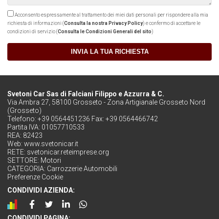
Acconsento espressamente al trattamento dei miei dati personali per rispondere alla mia
richiesta di informazioni (
Consulta la nostra Privacy Policy
) e confermo di accettare le
condizioni di servizio (
Consulta le Condizioni Generali del sito
)
INVIA LA TUA RICHIESTA
Svetoni Car Sas di Falciani Filippo e Azzurra & C.
Via Ambra 27, 58100 Grosseto - Zona Artigianale Grosseto Nord
(Grosseto)
Telefono: +39 0564451236 Fax: +39 0564466742
Partita IVA: 01057710533
REA: 82423
Web:
www.svetonicar.it
RETE:
svetonicar.reteimprese.org
SETTORE:
Motori
CATEGORIA:
Carrozzerie Automobili
Preferenze Cookie
CONDIVIDI AZIENDA:
CONDIVIDI PAGINA: