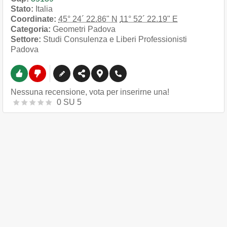
Stato:
Italia
Coordinate:
45° 24´ 22.86" N
11° 52´ 22.19" E
Categoria:
Geometri Padova
Settore:
Studi Consulenza e Liberi Professionisti
Padova
Nessuna recensione, vota per inserirne una!
0
SU
5