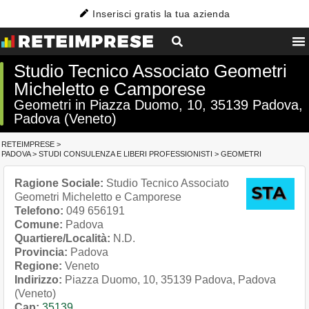
Inserisci gratis la tua azienda
Studio Tecnico Associato Geometri
Micheletto e Camporese
Geometri in Piazza Duomo, 10, 35139 Padova,
Padova (Veneto)
RETEIMPRESE
>
PADOVA
>
STUDI CONSULENZA E LIBERI PROFESSIONISTI
>
GEOMETRI
Ragione Sociale:
Studio Tecnico Associato
Geometri Micheletto e Camporese
Telefono:
049 656191
Comune:
Padova
Quartiere/Località:
N.D.
Provincia:
Padova
Regione:
Veneto
Indirizzo:
Piazza Duomo, 10, 35139 Padova, Padova
(Veneto)
Cap:
35139