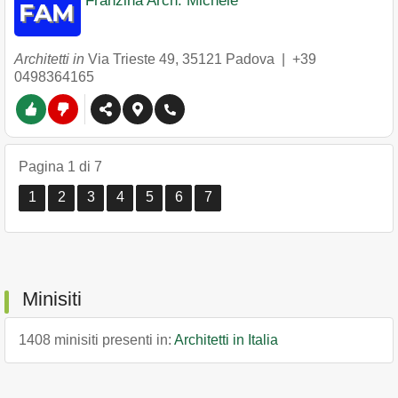
Franzina Arch. Michele
Architetti in
Via Trieste 49
,
35121
Padova
|
+39
0498364165
Pagina 1 di 7
1
2
3
4
5
6
7
Minisiti
1408 minisiti presenti in:
Architetti in Italia