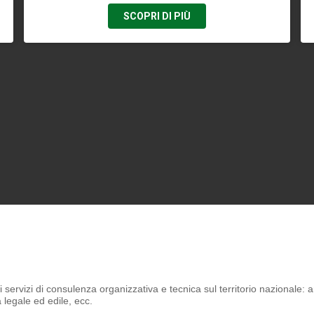
SCOPRI DI PIÙ
servizi di consulenza organizzativa e tecnica sul territorio nazionale:
a legale ed edile, ecc.