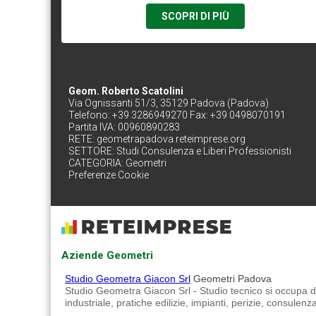
SCOPRI DI PIÙ
Geom. Roberto Scatolini
Via Ognissanti 51/3, 35129 Padova (Padova)
Telefono: +39 3286949270 Fax: +39 0498070191
Partita IVA: 00960890283
RETE:
geometrapadova.reteimprese.org
SETTORE:
Studi Consulenza e Liberi Professionisti
CATEGORIA:
Geometri
Preferenze Cookie
Aziende Geometri
Studio Geometra Giacon Srl
Geometri Padova
Studio Geometra Giacon Srl - Studio tecnico si occupa di 
industriale, pratiche edilizie, impianti, perizie, consulenz