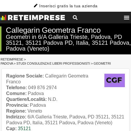
Inserisci gratis la tua azienda
Callegarin Geometra Franco
Geometri in 6/A Galleria Trieste, Padova, PD
35121, 35121 Padova PD, Italia, 35121 Padova,
Padova (Veneto)
RETEIMPRESE
>
PADOVA
>
STUDI CONSULENZA E LIBERI PROFESSIONISTI
>
GEOMETRI
Ragione Sociale:
Callegarin Geometra
Franco
Telefono:
049 876 2974
Comune:
Padova
Quartiere/Località:
N.D.
Provincia:
Padova
Regione:
Veneto
Indirizzo:
6/A Galleria Trieste, Padova, PD 35121, 35121
Padova PD, Italia, 35121 Padova, Padova (Veneto)
Cap:
35121