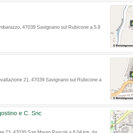
ombarazzo
,
47039
Savignano sul Rubicone
a 5.9
nvallazione 21
,
47039
Savignano sul Rubicone
a
ostino e C. Snc
re 73
,
47030
San Mauro Pascoli
a 8.04 km. da