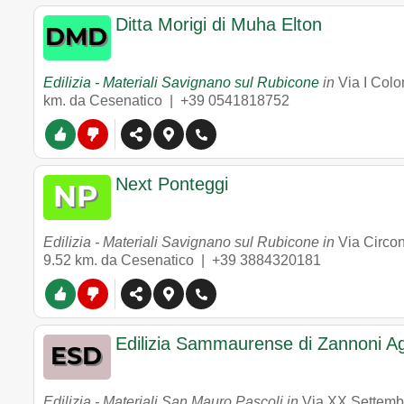
Ditta Morigi di Muha Elton
Edilizia - Materiali Savignano sul Rubicone
in
Via I Col
km. da Cesenatico |
+39 0541818752
Next Ponteggi
Edilizia - Materiali Savignano sul Rubicone in
Via Circo
9.52 km. da Cesenatico |
+39 3884320181
Edilizia Sammaurense di Zannoni Ag
Edilizia - Materiali San Mauro Pascoli in
Via XX Settemb