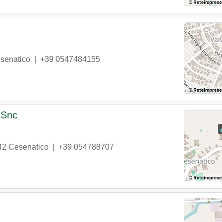
senatico
|
+39 0547484155
 Snc
42
Cesenatico
|
+39 054788707