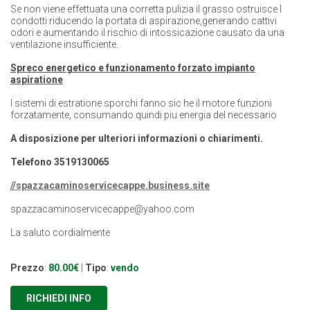
Se non viene effettuata una corretta pulizia il grasso ostruisce I
condotti riducendo la portata di aspirazione,generando cattivi
odori e aumentando il rischio di intossicazione causato da una
ventilazione insufficiente.
Spreco energetico e funzionamento forzato impianto
aspiratione
I sistemi di estratione sporchi fanno sic he il motore funzioni
forzatamente, consumando quindi piu energia del necessario
A disposizione per ulteriori informazioni o chiarimenti.
Telefono 3519130065
//spazzacaminoservicecappe.business.site
spazzacaminoservicecappe@yahoo.com
La saluto cordialmente
Prezzo
:
80.00€
|
Tipo
:
vendo
RICHIEDI INFO