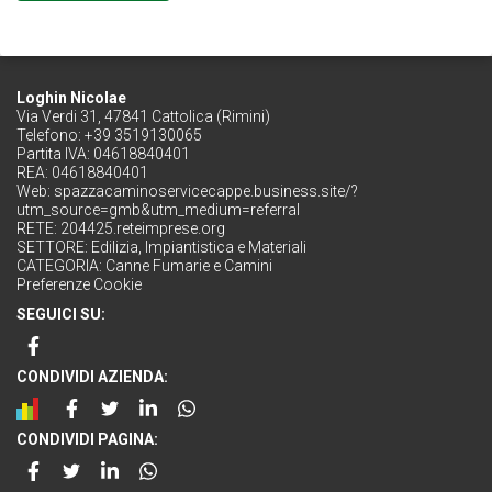
Loghin Nicolae
Via Verdi 31, 47841 Cattolica (Rimini)
Telefono: +39 3519130065
Partita IVA: 04618840401
REA: 04618840401
Web:
spazzacaminoservicecappe.business.site/?
utm_source=gmb&utm_medium=referral
RETE:
204425.reteimprese.org
SETTORE:
Edilizia, Impiantistica e Materiali
CATEGORIA:
Canne Fumarie e Camini
Preferenze Cookie
SEGUICI SU:
CONDIVIDI AZIENDA:
CONDIVIDI PAGINA: