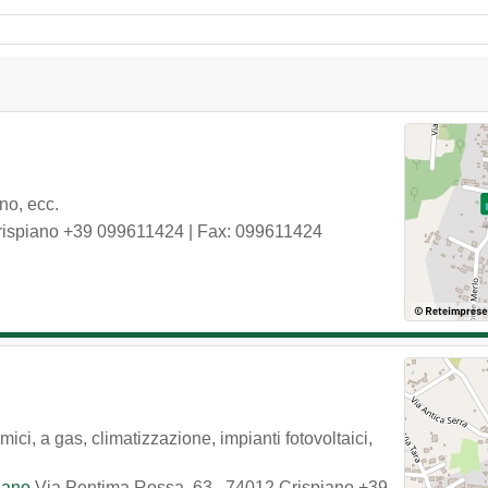
no, ecc.
rispiano
+39 099611424
| Fax: 099611424
ermici, a gas, climatizzazione, impianti fotovoltaici,
piano
Via Pentima Rossa, 63
,
74012
Crispiano
+39