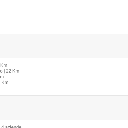
6 Km
to | 22 Km
Km
30 Km
| 4 aziende