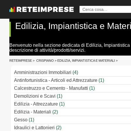
Edilizia, Impiantistica e Mater
Benvenuto nella sezione dedicata di Edilizia, Impiantistica 
descrizione di attività/prodotti/servizi.
RETEIMPRESE
>
CRISPIANO
>
EDILIZIA, IMPIANTISTICA E MATERIALI
>
Amministrazioni Immobiliari
(4)
Antinfortunistica - Articoli ed Attrezzature
(1)
Calcestruzzo e Cemento - Manufatti
(1)
Demolizioni e Scavi
(1)
Edilizia - Attrezzature
(1)
Edilizia - Materiali
(2)
Gesso
(1)
Idraulici e Lattonieri
(2)