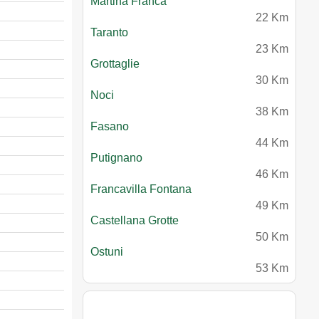
Martina Franca
22 Km
Taranto
23 Km
Grottaglie
30 Km
Noci
38 Km
Fasano
44 Km
Putignano
46 Km
Francavilla Fontana
49 Km
Castellana Grotte
50 Km
Ostuni
53 Km