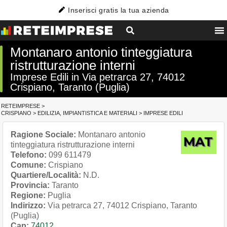
Inserisci gratis la tua azienda
Montanaro antonio tinteggiatura
ristrutturazione interni
Imprese Edili in Via petrarca 27, 74012
Crispiano, Taranto (Puglia)
RETEIMPRESE
>
CRISPIANO
>
EDILIZIA, IMPIANTISTICA E MATERIALI
>
IMPRESE EDILI
Ragione Sociale:
Montanaro antonio
tinteggiatura ristrutturazione interni
Telefono:
099 611479
Comune:
Crispiano
Quartiere/Località:
N.D.
Provincia:
Taranto
Regione:
Puglia
Indirizzo:
Via petrarca 27, 74012 Crispiano, Taranto
(Puglia)
Cap:
74012