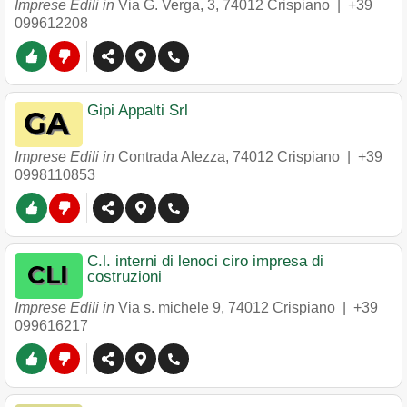
Imprese Edili in
Via G. Verga, 3
,
74012
Crispiano
|
+39
099612208
Gipi Appalti Srl
Imprese Edili in
Contrada Alezza
,
74012
Crispiano
|
+39
0998110853
C.l. interni di lenoci ciro impresa di
costruzioni
Imprese Edili in
Via s. michele 9
,
74012
Crispiano
|
+39
099616217