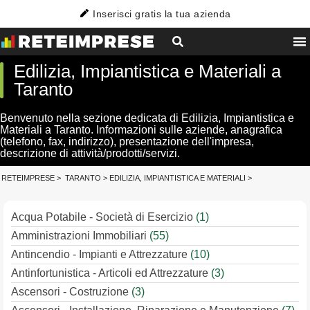
Inserisci gratis la tua azienda
Edilizia, Impiantistica e Materiali a
Taranto
Benvenuto nella sezione dedicata di Edilizia, Impiantistica e
Materiali a Taranto. Informazioni sulle aziende, anagrafica
(telefono, fax, indirizzo), presentazione dell'impresa,
descrizione di attività/prodotti/servizi.
RETEIMPRESE
>
TARANTO
>
EDILIZIA, IMPIANTISTICA E MATERIALI
>
Acqua Potabile - Società di Esercizio
(1)
Amministrazioni Immobiliari
(55)
Antincendio - Impianti e Attrezzature
(10)
Antinfortunistica - Articoli ed Attrezzature
(3)
Ascensori - Costruzione
(3)