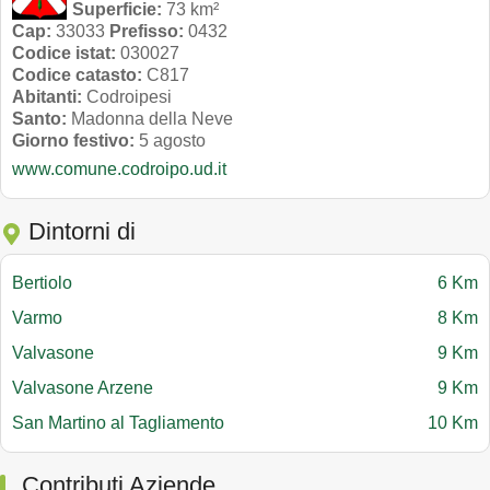
Superficie:
73 km²
Cap:
33033
Prefisso:
0432
Codice istat:
030027
Codice catasto:
C817
Abitanti:
Codroipesi
Santo:
Madonna della Neve
Giorno festivo:
5 agosto
www.comune.codroipo.ud.it
Dintorni di
Bertiolo
6 Km
Varmo
8 Km
Valvasone
9 Km
Valvasone Arzene
9 Km
San Martino al Tagliamento
10 Km
Contributi Aziende.