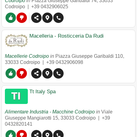
Codroipo
in
Piazza Giuseppe Garibaldi 74
,
33033
Codroipo
|
+39 0432906025
Macelleria - Rosticceria Da Rudi
Macellerie Codroipo
in
Piazza Giuseppe Garibaldi 110
,
33033
Codroipo
|
+39 0432906098
Tt Italy Spa
Alimentare Industria - Macchine Codroipo
in
Viale
Giuseppe Mangiarotti 15
,
33033
Codroipo
|
+39
0432820141