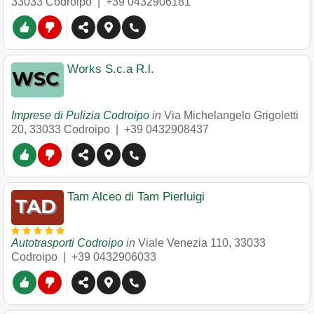
33033
Codroipo
|
+39 0432906181
Works S.c.a R.l.
Imprese di Pulizia Codroipo
in
Via Michelangelo Grigoletti
20
,
33033
Codroipo
|
+39 0432908437
Tam Alceo di Tam Pierluigi
Autotrasporti Codroipo
in
Viale Venezia 110
,
33033
Codroipo
|
+39 0432906033