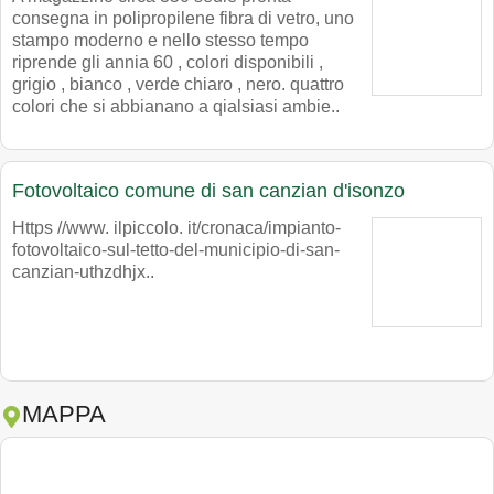
consegna in polipropilene fibra di vetro, uno
stampo moderno e nello stesso tempo
riprende gli annia 60 , colori disponibili ,
grigio , bianco , verde chiaro , nero. quattro
colori che si abbianano a qialsiasi ambie..
Fotovoltaico comune di san canzian d'isonzo
Https //www. ilpiccolo. it/cronaca/impianto-
fotovoltaico-sul-tetto-del-municipio-di-san-
canzian-uthzdhjx..
MAPPA