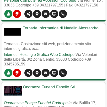
Personal Computer ed Accessori Codroipo
Via Fiume, 10
,
33033
Codroipo
+39 04321797155
| Fax: 04321797156
Ternaria Informatica di Nadalin Alessandro
Ternaria - Costruzione siti web, posizionamento sito
internet, grafica, ecc.
Internet - Hosting e Grafica Web Codroipo
Via Volontari
della Libertà, 3/2 Zona Centro
,
33033
Codroipo
+39
3345785159
Onoranze Funebri Fabello Srl
Onoranze e Pompe Funebri Codroipo
in
Via Balilla 17
,