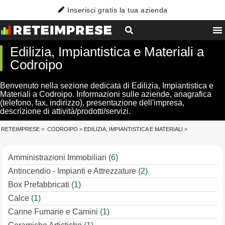
Inserisci gratis la tua azienda
Edilizia, Impiantistica e Materiali a
Codroipo
Benvenuto nella sezione dedicata di Edilizia, Impiantistica e
Materiali a Codroipo. Informazioni sulle aziende, anagrafica
(telefono, fax, indirizzo), presentazione dell'impresa,
descrizione di attività/prodotti/servizi.
RETEIMPRESE
>
CODROIPO
>
EDILIZIA, IMPIANTISTICA E MATERIALI
>
Amministrazioni Immobiliari
(6)
Antincendio - Impianti e Attrezzature
(2)
Box Prefabbricati
(1)
Calce
(1)
Canne Fumarie e Camini
(1)