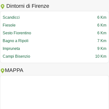
Dintorni di Firenze
Scandicci
6 Km
Fiesole
6 Km
Sesto Fiorentino
6 Km
Bagno a Ripoli
7 Km
Impruneta
9 Km
Campi Bisenzio
10 Km
MAPPA