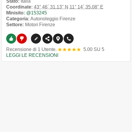
Stato:
Italia
Coordinate:
43° 46´ 31.13" N
11° 14´ 35.08" E
Minisito:
@153245
Categoria:
Autonoleggio Firenze
Settore:
Motori Firenze
Recensione
di
1
Utente.
5.00
SU
5
LEGGI LE RECENSIONI